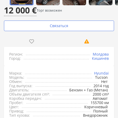
12 000 €
Торг возможен
Связаться
Регион:
Молдова
Город:
Кишинёв
Марка:
Hyundai
Модель:
Tucson
Обмен:
Нет
Год выпуска:
2014 год
Двигатель:
Бензин + Газ (Метан)
Объём двигателя cm³:
2000 cm³
Коробка передач:
Автомат
Пробег:
155700 км
Цвет:
Коричневый
Привод:
Полный
Тип кузова:
Внедорожник