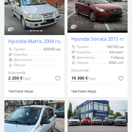
1
5
Hyundai Sonata 2015 год 
Hyundai Matrix 2004 год Кишинёв
Пробег
186700 км
Пробег
300000 км
Коробка
Автомат
Коробка
Двигатель
Гибрид
Двигатель
Объём
2000 cm³
Объём
Кишинёв
Кишинёв
2 250 €
10 300 €
Торг
Торг
Частное лицо
Частное лицо