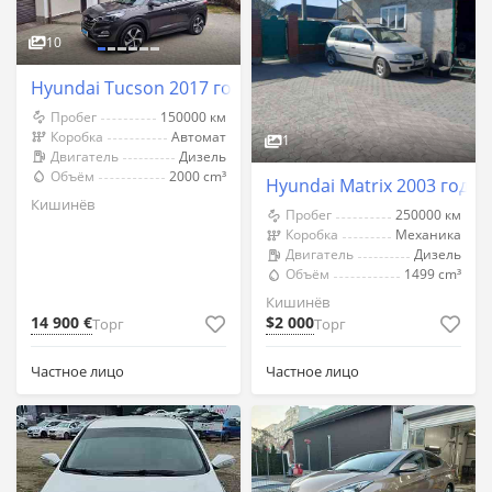
10
Hyundai Tucson 2017 год Кишинёв
Пробег
150000 км
Коробка
Автомат
1
Двигатель
Дизель
Объём
2000 cm³
Hyundai Matrix 2003 год 
Кишинёв
Пробег
250000 км
Коробка
Механика
Двигатель
Дизель
Объём
1499 cm³
Кишинёв
14 900 €
$2 000
Торг
Торг
Частное лицо
Частное лицо