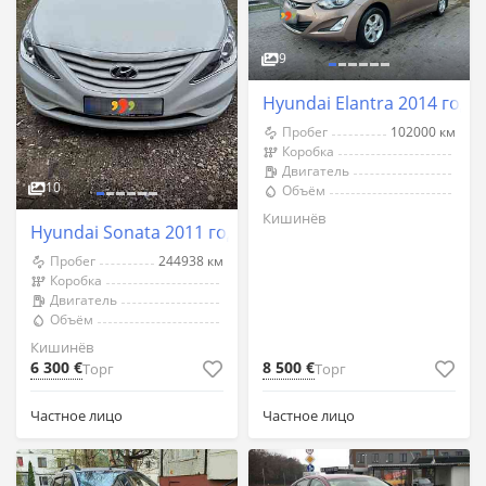
9
Hyundai Elantra 2014 год
Пробег
102000 км
Коробка
Двигатель
10
Объём
Кишинёв
Hyundai Sonata 2011 год Кишинёв
Пробег
244938 км
Коробка
Двигатель
Объём
Кишинёв
6 300 €
8 500 €
Торг
Торг
Частное лицо
Частное лицо