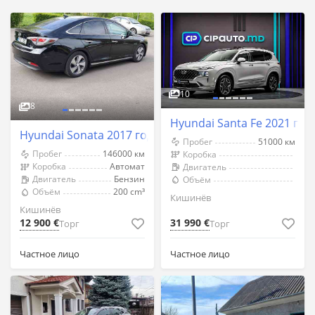
10
8
Hyundai Santa Fe 2021 го
Hyundai Sonata 2017 год Кишинёв
Пробег
51000 км
Пробег
146000 км
Коробка
Коробка
Автомат
Двигатель
Двигатель
Бензин
Объём
Объём
200 cm³
Кишинёв
Кишинёв
12 900 €
31 990 €
Торг
Торг
Частное лицо
Частное лицо