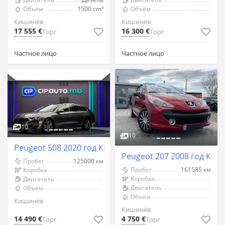
Объём
1500 cm³
Объём
Кишинёв
Кишинёв
17 555 €
16 300 €
Торг
Торг
Частное лицо
Частное лицо
10
10
Peugeot 508 2020 год Кишинёв
Peugeot 207 2008 год Киш
Пробег
125000 км
Пробег
161585 км
Коробка
Коробка
Двигатель
Двигатель
Объём
Объём
Кишинёв
Кишинёв
14 490 €
4 750 €
Торг
Торг