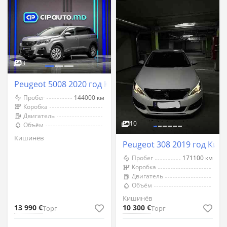
3
Peugeot 5008 2020 год Кишинёв
Пробег
144000 км
Коробка
Двигатель
10
Объём
Кишинёв
Peugeot 308 2019 год Киш
Пробег
171100 км
Коробка
Двигатель
Объём
Кишинёв
13 990 €
10 300 €
Торг
Торг