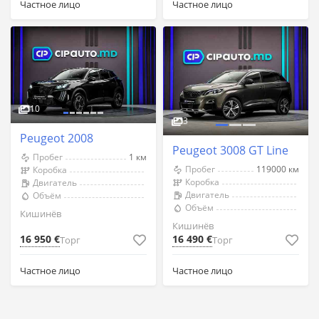
Частное лицо
Частное лицо
10
3
Peugeot 2008
Peugeot 3008 GT Line
Пробег
1 км
Пробег
119000 км
Коробка
Коробка
Двигатель
Двигатель
Объём
Объём
Кишинёв
Кишинёв
16 950 €
16 490 €
Торг
Торг
Частное лицо
Частное лицо