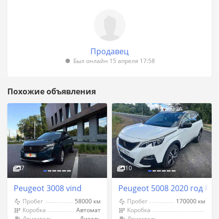
Продавец
Был онлайн 15 апреля 17:58
Похожие объявления
7
10
Peugeot 3008 vind
Peugeot 5008 2020 год К
Пробег
58000 км
Пробег
170000 км
Коробка
Автомат
Коробка
Двигатель
Дизель
Двигатель