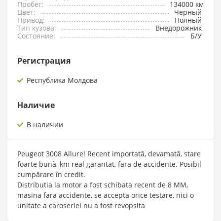
Пробег:
134000 км
Цвет:
Черный
Привод:
Полный
Тип кузова:
Внедорожник
Состояние:
Б/У
Регистрация
Республика Молдова
Наличие
В наличии
Peugeot 3008 Allure! Recent importată, devamată, stare
foarte bună, km real garantat, fara de accidente. Posibil
cumpărare în credit.
Distributia la motor a fost schibata recent de 8 MM,
masina fara accidente, se accepta orice testare, nici o
unitate a caroseriei nu a fost revopsita