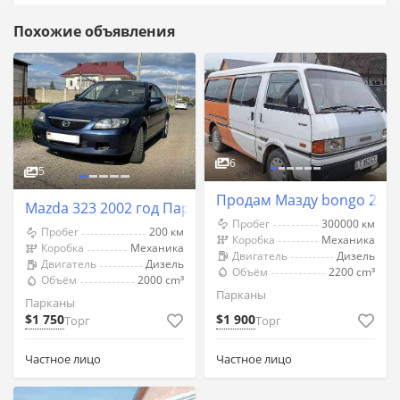
Похожие объявления
6
5
Продам Мазду bongo 2.2 
Mazda 323 2002 год Парканы
Пробег
300000 км
Пробег
200 км
Коробка
Механика
Коробка
Механика
Двигатель
Дизель
Двигатель
Дизель
Объём
2200 cm³
Объём
2000 cm³
Парканы
Парканы
$1 750
$1 900
Торг
Торг
Частное лицо
Частное лицо