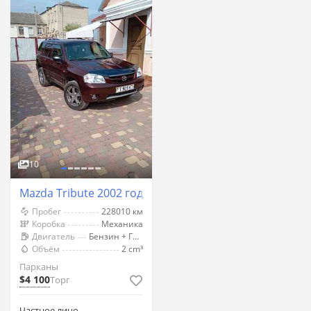
10
Mazda Tribute 2002 год Парканы
Пробег
228010 км
Коробка
Механика
Двигатель
Бензин + Газ (Метан)
Объём
2 cm³
Парканы
$4 100
Торг
Частное лицо