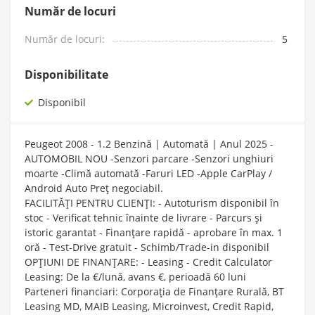
Număr de locuri
Număr de locuri:
5
Disponibilitate
Disponibil
Peugeot 2008 - 1.2 Benzină | Automată | Anul 2025 -
AUTOMOBIL NOU -Senzori parcare -Senzori unghiuri
moarte -Climă automată -Faruri LED -Apple CarPlay /
Android Auto Preț negociabil.
FACILITĂȚI PENTRU CLIENȚI: - Autoturism disponibil în
stoc - Verificat tehnic înainte de livrare - Parcurs și
istoric garantat - Finanțare rapidă - aprobare în max. 1
oră - Test-Drive gratuit - Schimb/Trade-in disponibil
OPȚIUNI DE FINANȚARE: - Leasing - Credit Calculator
Leasing: De la €/lună, avans €, perioadă 60 luni
Parteneri financiari: Corporația de Finanțare Rurală, BT
Leasing MD, MAIB Leasing, Microinvest, Credit Rapid,