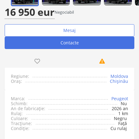
16 950 eur
Negociabil
Mesaj
Contacte
Regiune:
Moldova
Oraș:
Chişinău
Marca:
Peugeot
Schimb:
Nu
An de fabricație:
2026 an
Rulaj:
1 km
Culoare:
Negru
Tracțiune:
Față
Condiție:
Cu rulaj