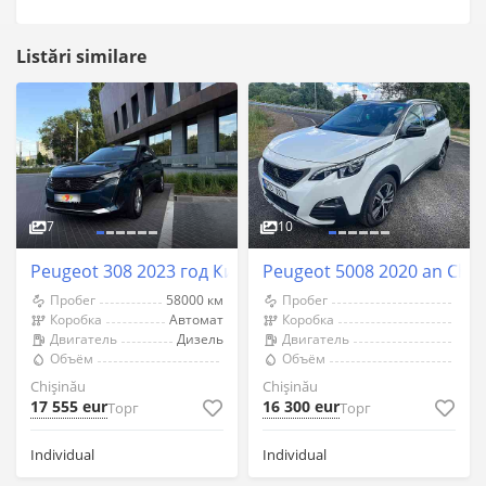
Listări similare
7
10
Peugeot 308 2023 год Кишинёв
Peugeot 5008 2020 an Chiş
Пробег
58000 км
Пробег
Коробка
Автомат
Коробка
Двигатель
Дизель
Двигатель
Объём
Объём
Chişinău
Chişinău
17 555 eur
16 300 eur
Торг
Торг
Individual
Individual