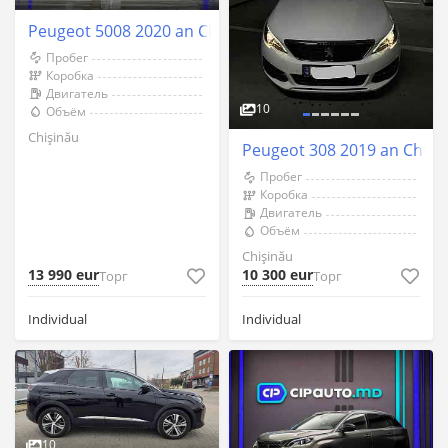
Peugeot 5008 2020 an Chişinău
Пробег
Коробка
Двигатель
10
Объём
Chişinău
Peugeot 308 2019 an Chişi
Пробег
Коробка
Двигатель
Объём
Chişinău
13 990 eur
10 300 eur
Торг
Торг
Individual
Individual
10