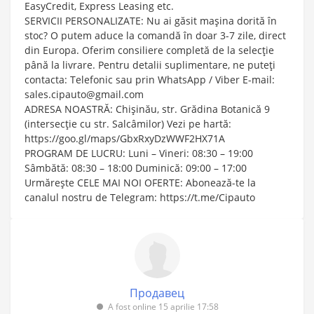
EasyCredit, Express Leasing etc.
SERVICII PERSONALIZATE: Nu ai găsit mașina dorită în
stoc? O putem aduce la comandă în doar 3-7 zile, direct
din Europa. Oferim consiliere completă de la selecție
până la livrare. Pentru detalii suplimentare, ne puteți
contacta: Telefonic sau prin WhatsApp / Viber E-mail:
sales.cipauto@gmail.com
ADRESA NOASTRĂ: Chișinău, str. Grădina Botanică 9
(intersecție cu str. Salcâmilor) Vezi pe hartă:
https://goo.gl/maps/GbxRxyDzWWF2HX71A
PROGRAM DE LUCRU: Luni – Vineri: 08:30 – 19:00
Sâmbătă: 08:30 – 18:00 Duminică: 09:00 – 17:00
Urmărește CELE MAI NOI OFERTE: Abonează-te la
canalul nostru de Telegram: https://t.me/Cipauto
Продавец
A fost online 15 aprilie 17:58