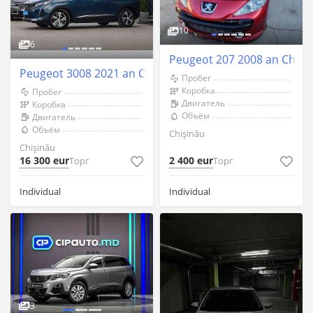
10
6
Peugeot 207 2008 an Chişi
Peugeot 3008 2021 an Chişinău
Пробег
Коробка
Пробег
Двигатель
Коробка
Объём
Двигатель
Объём
Chişinău
Chişinău
16 300 eur
2 400 eur
Торг
Торг
Individual
Individual
3