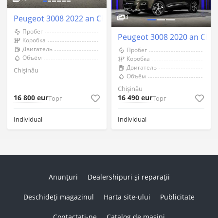
3
Peugeot 3008 2022 an Chişinău
Пробег
Peugeot 3008 2020 an Chiş
Коробка
Двигатель
Пробег
Объём
Коробка
Двигатель
Chişinău
Объём
Chişinău
16 800 eur
16 490 eur
Торг
Торг
Individual
Individual
Anunțuri
Dealershipuri și reparații
Deschideți magazinul
Harta site-ului
Publicitate
Contactați-ne
Catalog de mașini