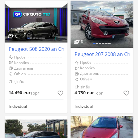
10
10
Peugeot 508 2020 an Chişinău
Peugeot 207 2008 an Chişi
Пробег
Пробег
Коробка
Коробка
Двигатель
Двигатель
Объём
Объём
Chişinău
Chişinău
14 490 eur
4 750 eur
Торг
Торг
Individual
Individual