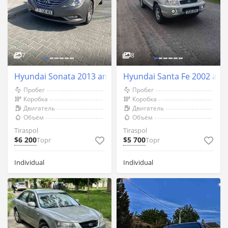
7
8
Hyundai Sonata 2013 an Tiraspol
Hyundai Santa Fe 2002 an T
Пробег
Пробег
Коробка
Коробка
Двигатель
Двигатель
Объём
Объём
Tiraspol
Tiraspol
$6 200
$5 700
Торг
Торг
Individual
Individual