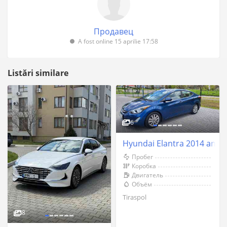
Продавец
A fost online 15 aprilie 17:58
Listări similare
6
Hyundai Elantra 2014 an Ti
Пробег
Коробка
Двигатель
Объём
Tiraspol
8