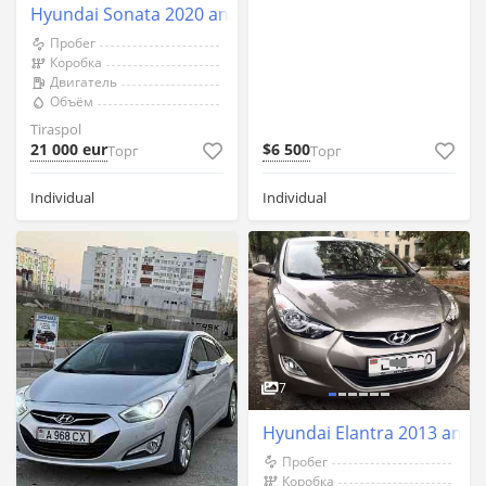
Hyundai Sonata 2020 an Tiraspol
Пробег
Коробка
Двигатель
Объём
Tiraspol
21 000 eur
$6 500
Торг
Торг
Individual
Individual
7
Hyundai Elantra 2013 an Ti
Пробег
Коробка