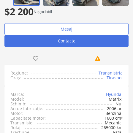
$2 200
Negociabil
Mesaj
Contacte
Regiune:
Transnistria
Oraș:
Tiraspol
Marca:
Hyundai
Model:
Matrix
Schimb:
Nu
An de fabricație:
2006 an
Motor:
Benzină
Capacitate motor:
1600 cm³
Transmisie:
Mecanic
Rulaj:
265000 km
Tracțiune:
Față