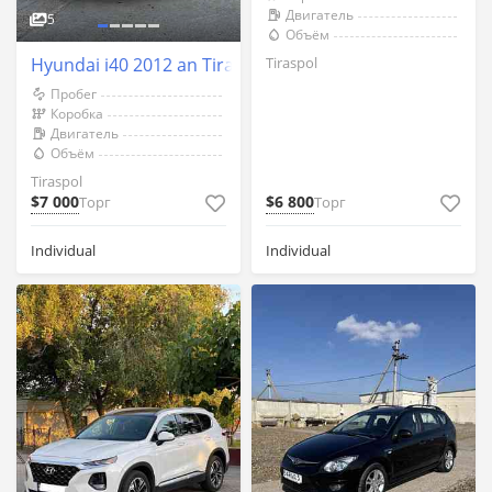
Двигатель
5
Объём
Tiraspol
Hyundai i40 2012 an Tiraspol
Пробег
Коробка
Двигатель
Объём
Tiraspol
$7 000
$6 800
Торг
Торг
Individual
Individual