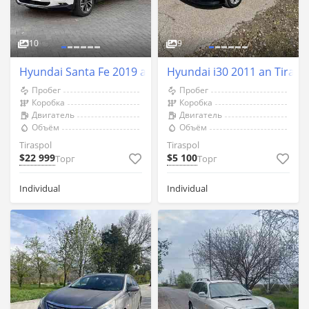
10
9
Hyundai Santa Fe 2019 an Tiraspol
Hyundai i30 2011 an Tirasp
Пробег
Пробег
Коробка
Коробка
Двигатель
Двигатель
Объём
Объём
Tiraspol
Tiraspol
$22 999
$5 100
Торг
Торг
Individual
Individual