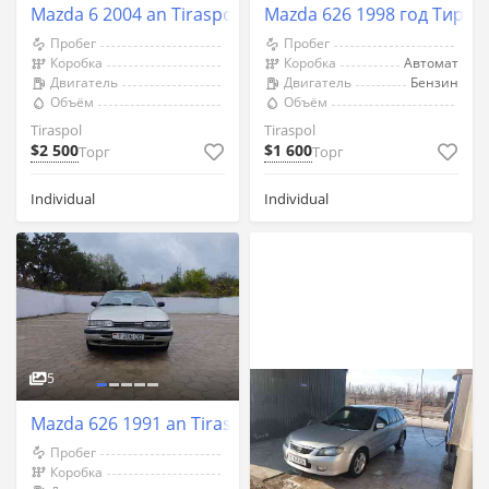
Mazda 6 2004 an Tiraspol
Mazda 626 1998 год Тирас
Пробег
Пробег
Коробка
Коробка
Автомат
Двигатель
Двигатель
Бензин
Объём
Объём
Tiraspol
Tiraspol
$2 500
$1 600
Торг
Торг
Individual
Individual
5
Mazda 626 1991 an Tiraspol
Пробег
Коробка