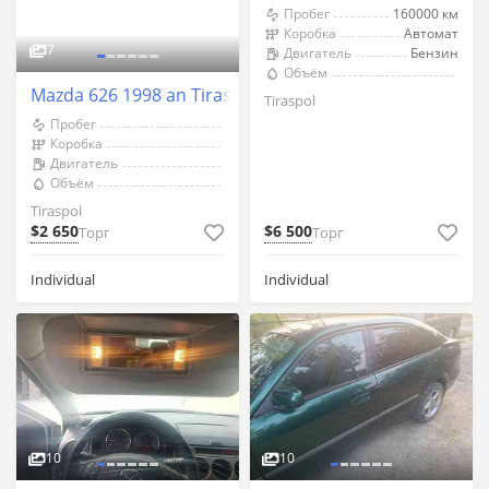
Пробег
160000 км
Коробка
Автомат
7
Двигатель
Бензин
Объём
Mazda 626 1998 an Tiraspol
Tiraspol
Пробег
Коробка
Двигатель
Объём
Tiraspol
$2 650
$6 500
Торг
Торг
Individual
Individual
10
10