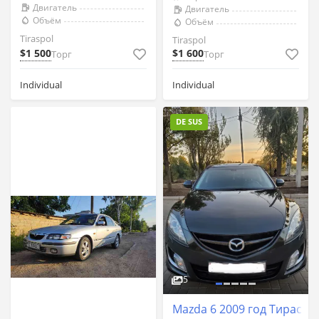
Двигатель
Двигатель
Объём
Объём
Tiraspol
Tiraspol
$1 500
$1 600
Торг
Торг
Individual
Individual
DE SUS
5
Mazda 6 2009 год Тираспо