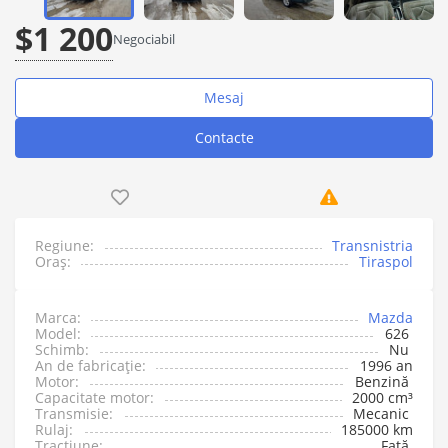
$1 200
Negociabil
Mesaj
Contacte
Regiune:
Transnistria
Oraș:
Tiraspol
Marca:
Mazda
Model:
626
Schimb:
Nu
An de fabricație:
1996 an
Motor:
Benzină
Capacitate motor:
2000 cm³
Transmisie:
Mecanic
Rulaj:
185000 km
Tracțiune:
Față