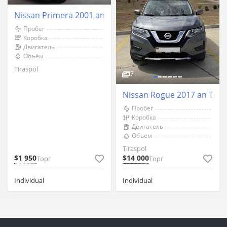
Nissan Primera 2001 an Tiraspol
Пробег
Коробка
Двигатель
Объём
Tiraspol
7
Nissan Rogue 2017 an Tira
Пробег
Коробка
Двигатель
Объём
Tiraspol
$1 950
$14 000
Торг
Торг
Individual
Individual