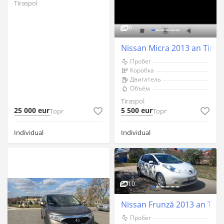
Tiraspol
6
Nissan Micra 2013 an Tiras
Пробег
Коробка
Двигатель
Объём
Tiraspol
25 000 eur
5 500 eur
Торг
Торг
Individual
Individual
10
Nissan Frunză 2013 an Tira
Пробег