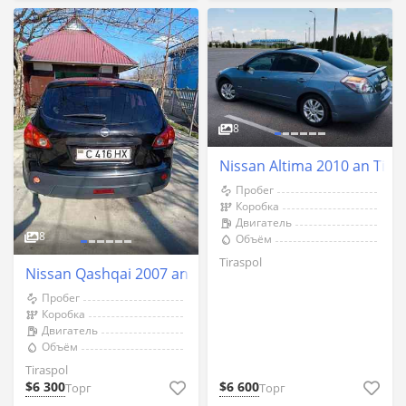
8
Nissan Altima 2010 an Tira
Пробег
Коробка
Двигатель
8
Объём
Tiraspol
Nissan Qashqai 2007 an Tiraspol
Пробег
Коробка
Двигатель
Объём
Tiraspol
$6 300
$6 600
Торг
Торг