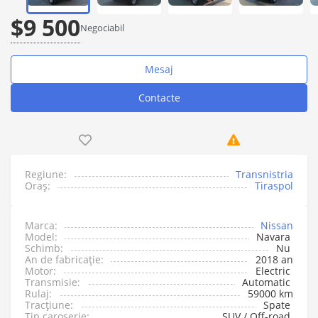
$9 500
Negociabil
Mesaj
Contacte
Regiune:
Transnistria
Oraș:
Tiraspol
Marca:
Nissan
Model:
Navara
Schimb:
Nu
An de fabricație:
2018 an
Motor:
Electric
Transmisie:
Automatic
Rulaj:
59000 km
Tracțiune:
Spate
Tip caroserie:
SUV / Off-road