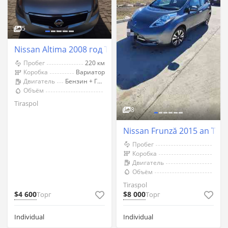
5
Nissan Altima 2008 год Тирасполь
Пробег
220 км
Коробка
Вариатор
Двигатель
Бензин + Газ (Метан)
Объём
Tiraspol
8
Nissan Frunză 2015 an Tira
Пробег
Коробка
Двигатель
Объём
Tiraspol
$4 600
$8 000
Торг
Торг
Individual
Individual