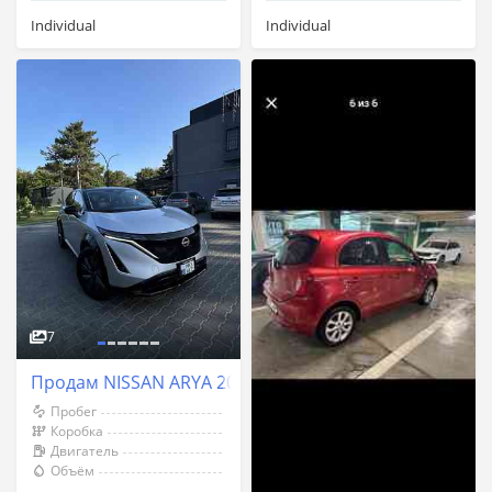
Individual
Individual
7
Продам NISSAN ARYA 2023
Пробег
Коробка
Двигатель
Объём