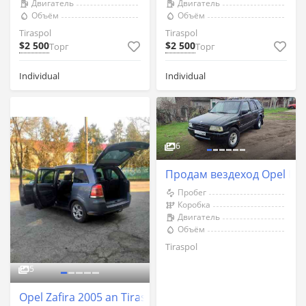
Двигатель
Двигатель
Объём
Объём
Tiraspol
Tiraspol
$2 500
$2 500
Торг
Торг
Individual
Individual
6
Продам вездеход Opel Fro
Пробег
Коробка
Двигатель
Объём
Tiraspol
5
Opel Zafira 2005 an Tiraspol