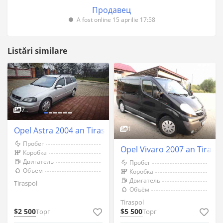
Продавец
A fost online 15 aprilie 17:58
Listări similare
7
1
Opel Astra 2004 an Tiraspol
Пробег
Opel Vivaro 2007 an Tirasp
Коробка
Двигатель
Пробег
Объём
Коробка
Двигатель
Tiraspol
Объём
Tiraspol
$2 500
$5 500
Торг
Торг