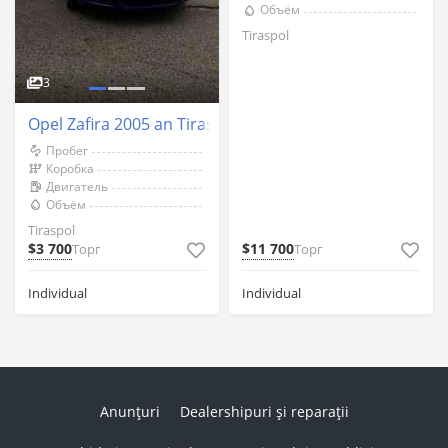
Объём
Tiraspol
3
Opel Zafira 2005 an Tiraspol
Пробег
Коробка
Двигатель
Объём
Tiraspol
$3 700
$11 700
Торг
Торг
Individual
Individual
Anunțuri
Dealershipuri și reparații