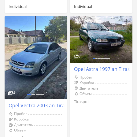
Individual
Individual
7
Opel Astra 1997 an Tiraspo
Пробег
Коробка
Двигатель
4
Объём
Tiraspol
Opel Vectra 2003 an Tiraspol
Пробег
Коробка
Двигатель
Объём