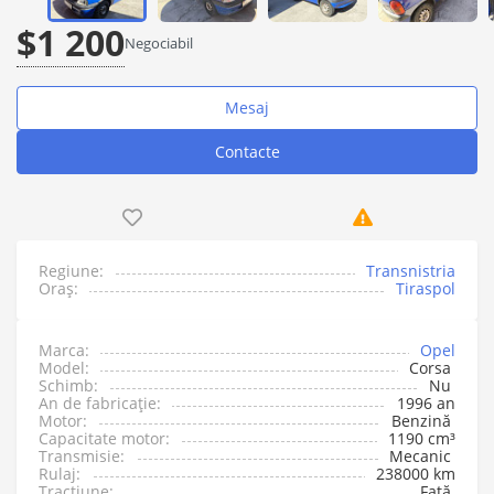
$1 200
Negociabil
Mesaj
Contacte
Regiune:
Transnistria
Oraș:
Tiraspol
Marca:
Opel
Model:
Corsa
Schimb:
Nu
An de fabricație:
1996 an
Motor:
Benzină
Capacitate motor:
1190 cm³
Transmisie:
Mecanic
Rulaj:
238000 km
Tracțiune:
Față