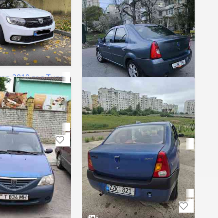
gan 2019 год Тирасполь
125000 км
Механика
ь
Бензин
1000 cm³
7
г
Dacia Logan 2006 год Тирасполь
Пробег
300000 км
Коробка
Механика
Двигатель
Бензин + Газ (Метан)
Объём
1598 cm³
Тирасполь
$3 000
Торг
8