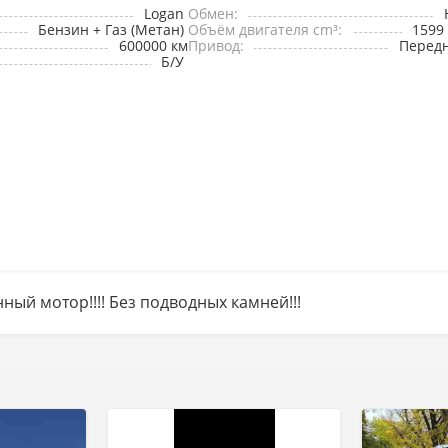
Logan
Обмен:
Бензин + Газ (Метан)
Объём двигателя cm³:
1599
600000 км
Привод:
Перед
Б/У
ый мотор!!!! Без подводных камней!!!