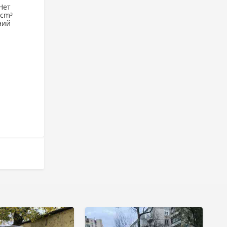
Нет
 cm³
ний