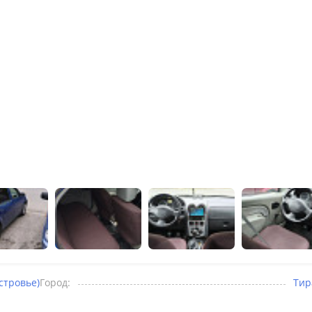
стровье)
Город:
Тир