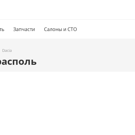
ть
Запчасти
Салоны и СТО
Dacia
располь