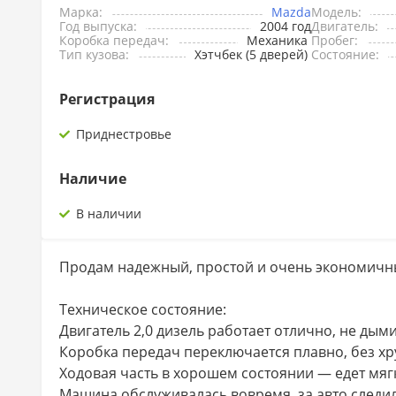
Марка:
Mazda
Модель:
Год выпуска:
2004 год
Двигатель:
Коробка передач:
Механика
Пробег:
Тип кузова:
Хэтчбек (5 дверей)
Состояние:
Регистрация
Приднестровье
Наличие
В наличии
Продам надежный, простой и очень экономич
Техническое состояние:
Двигатель 2,0 дизель работает отлично, не дымит
Коробка передач переключается плавно, без хр
Ходовая часть в хорошем состоянии — едет мягко
Машина обслуживалась вовремя, за авто следил