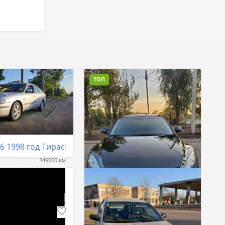
ТОП
6 1998 год Тирасполь
349000 км
Механика
ь
Бензин + Газ (Метан)
20 cm³
г
5