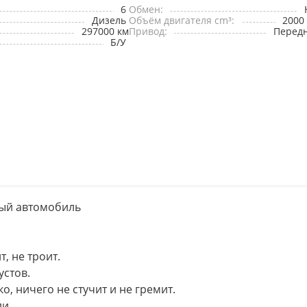
6
Обмен:
Дизель
Объём двигателя cm³:
2000
297000 км
Привод:
Перед
Б/У
ный автомобиль
, не троит.
устов.
, ничего не стучит и не гремит.
и.