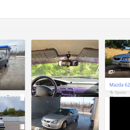
7
Mazda 62
Пробег
год Тирасполь
Коробка
Двигател
185000 км
Объём
Механика
Тирасполь
Бензин
$2 650
2000 cm³
Тор
4
10