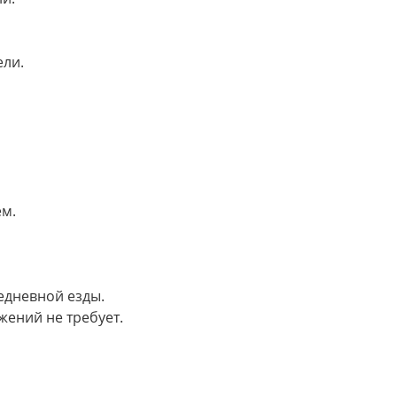
ели.
ем.
жедневной езды.
жений не требует.