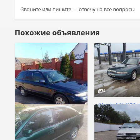
Звоните или пишите — отвечу на все вопросы
Похожие объявления
4
Mazda 626 1996 
Пробег
Коробка
Двигатель
Объём
6
Тирасполь