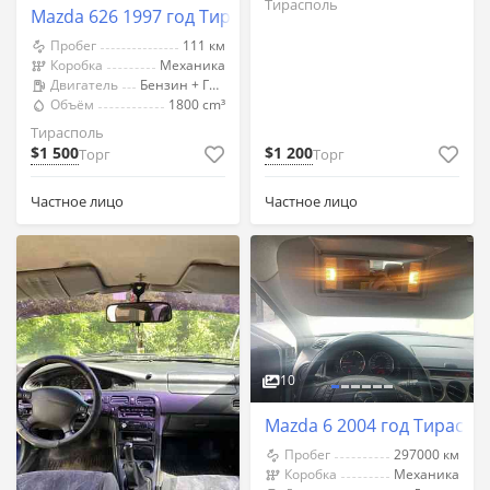
Тирасполь
Mazda 626 1997 год Тирасполь
Пробег
111 км
Коробка
Механика
Двигатель
Бензин + Газ (Метан)
Объём
1800 cm³
Тирасполь
$1 500
$1 200
Торг
Торг
Частное лицо
Частное лицо
10
Mazda 6 2004 год Тираспо
Пробег
297000 км
Коробка
Механика