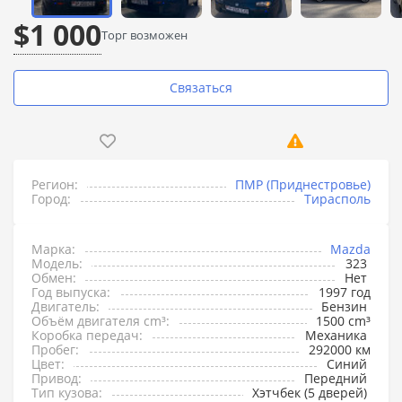
$1 000
Торг возможен
Связаться
Регион:
ПМР (Приднестровье)
Город:
Тирасполь
Марка:
Mazda
Модель:
323
Обмен:
Нет
Год выпуска:
1997 год
Двигатель:
Бензин
Объём двигателя cm³:
1500 cm³
Коробка передач:
Механика
Пробег:
292000 км
Цвет:
Синий
Привод:
Передний
Тип кузова:
Хэтчбек (5 дверей)