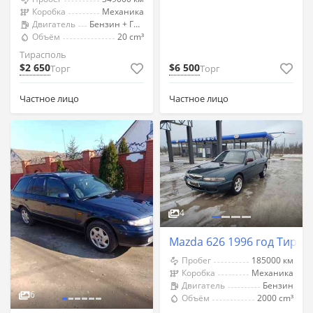
Коробка
Механика
Двигатель
Бензин + Газ (Метан)
Объём
20 cm³
Тирасполь
$2 650
$6 500
Торг
Торг
Частное лицо
Частное лицо
4
Mazda 626 1996 год Тирас
Пробег
185000 км
Коробка
Механика
Двигатель
Бензин
6
Объём
2000 cm³