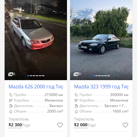
6
9
Mazda 626 2000 год Тирасполь
Mazda 323 1999 год Тирас
Пробег
215000 км
Пробег
300000 км
Коробка
Механика
Коробка
Механика
Двигатель
Бензин
Двигатель
Бензин + Газ (Метан)
Объём
2000 cm³
Объём
1600 cm³
Тирасполь
Тирасполь
$2 300
$2 000
Торг
Торг