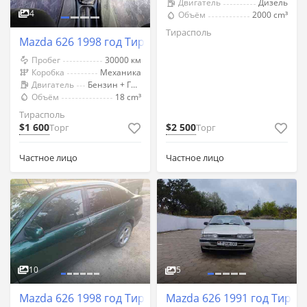
Двигатель
Дизель
4
Объём
2000 cm³
Тирасполь
Mazda 626 1998 год Тирасполь
Пробег
30000 км
Коробка
Механика
Двигатель
Бензин + Газ (Метан)
Объём
18 cm³
Тирасполь
$1 600
$2 500
Торг
Торг
Частное лицо
Частное лицо
10
5
Mazda 626 1998 год Тирасполь
Mazda 626 1991 год Тирас