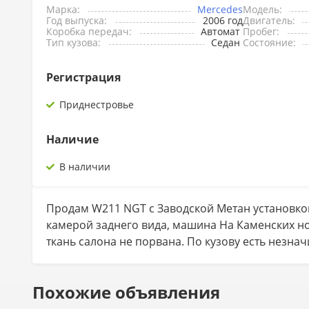
Марка:
Mercedes
Модель:
Год выпуска:
2006 год
Двигатель:
Коробка передач:
Автомат
Пробег:
Тип кузова:
Седан
Состояние:
Регистрация
Приднестровье
Наличие
В наличии
Продам W211 NGT с Заводской Метан установкой
камерой заднего вида, машина На Каменских но
ткань салона не порвана. По кузову есть незна
Похожие объявления