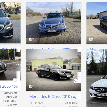
6
7
s 2013 год Тирасполь
Mercedes E-Class 2008 год Тирасполь
Mercedes
249000 км
Пробег
322000 км
Пробег
Автомат
Коробка
Автомат
Коробка
Бензин + Газ (Метан)
Двигатель
Дизель
Двигател
2000 cm³
Объём
2200 cm³
Объём
Тирасполь
Тирасполь
$5 000
$18 200
Торг
Т
s 2006 год Тирасполь
8
280000 км
Mercedes E-Class 2010 год Тирасполь
Автомат
Бензин + Газ (Метан)
Пробег
285000 км
3500 cm³
Коробка
Автомат