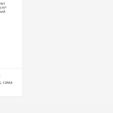
Нет
 cm³
ний
с
, сама