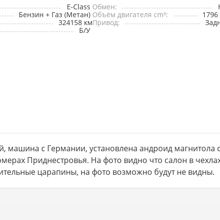
E-Class
Обмен:
Бензин + Газ (Метан)
Объём двигателя cm³:
1796
324158 км
Привод:
Зад
Б/У
, машина с Германии, установлена андроид магнитола 
мерах Приднестровья. На фото видно что салон в чехлах
чительные царапины, на фото возможно будут не видны.