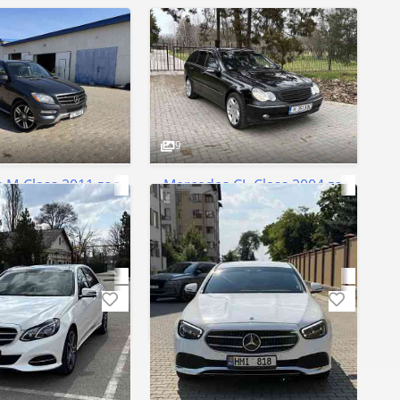
9
 M-Class 2011 год Тирасполь
Mercedes CL-Class 2004 год Тирас
350 км
Пробег
Автомат
Коробка
Механика
ь
Дизель
Двигатель
Дизель
3000 cm³
Объём
2700 cm³
Тирасполь
$2 650
орг
Торг