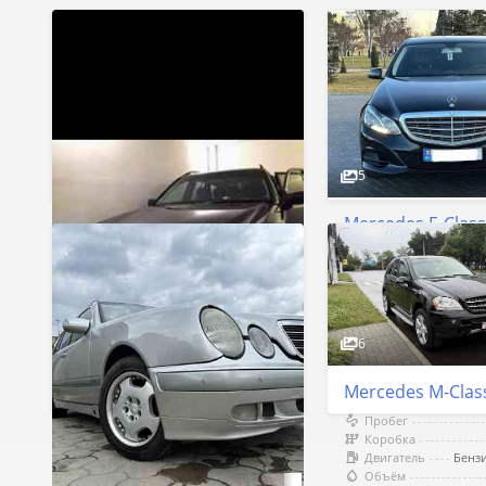
5
Mercedes E-Clas
Пробег
Коробка
Двигатель
Объём
Тирасполь
6
$14 500
Торг
Mercedes M-Clas
Пробег
4
Коробка
Двигатель
Объём
Mercedes E-Class 2000 год Тирасполь