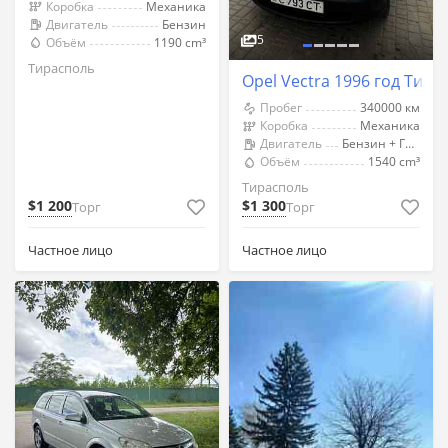
Коробка
Механика
Двигатель
Бензин
5
Объём
1190 cm³
Тирасполь
Opel Vectra 1996 год Тира
Пробег
340000 км
Коробка
Механика
Двигатель
Бензин + Газ (Метан)
Объём
1540 cm³
Тирасполь
$1 200
$1 300
Торг
Торг
Частное лицо
Частное лицо