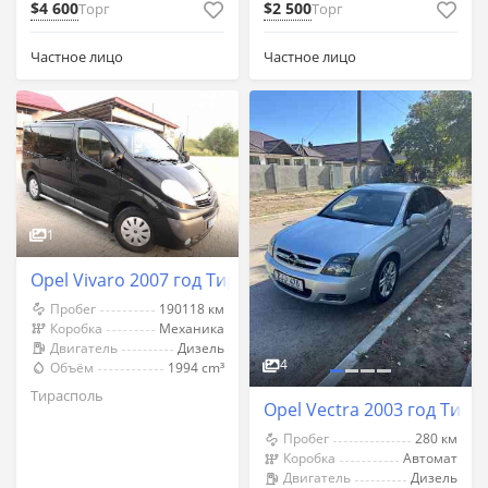
$4 600
$2 500
Торг
Торг
Частное лицо
Частное лицо
1
Opel Vivaro 2007 год Тирасполь
Пробег
190118 км
Коробка
Механика
Двигатель
Дизель
4
Объём
1994 cm³
Тирасполь
Opel Vectra 2003 год Тира
Пробег
280 км
Коробка
Автомат
Двигатель
Дизель