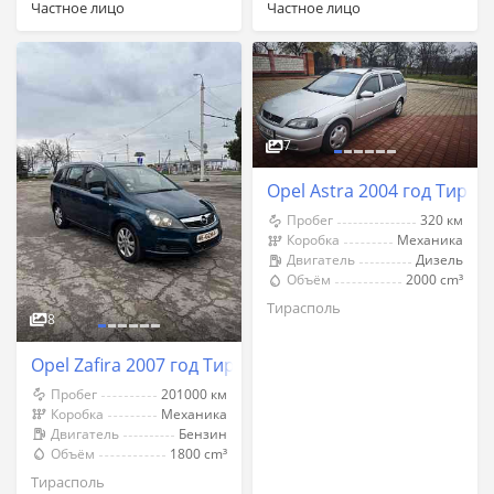
Частное лицо
Частное лицо
7
Opel Astra 2004 год Тирас
Пробег
320 км
Коробка
Механика
Двигатель
Дизель
Объём
2000 cm³
Тирасполь
8
Opel Zafira 2007 год Тирасполь
Пробег
201000 км
Коробка
Механика
Двигатель
Бензин
Объём
1800 cm³
Тирасполь