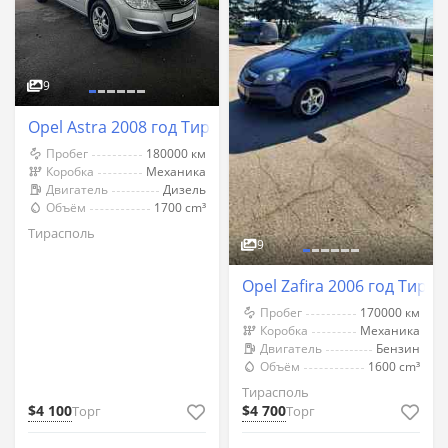
9
Opel Astra 2008 год Тирасполь
Пробег
180000 км
Коробка
Механика
Двигатель
Дизель
Объём
1700 cm³
Тирасполь
9
Opel Zafira 2006 год Тира
Пробег
170000 км
Коробка
Механика
Двигатель
Бензин
Объём
1600 cm³
Тирасполь
$4 100
$4 700
Торг
Торг