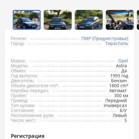
Регион:
ПМР (Приднестровье)
Город:
Тирасполь
Марка:
Opel
Модель:
Astra
Обмен:
Да
Год выпуска:
1993 год
Двигатель:
Бензин
Объём двигателя cm³:
1800 cm³
Коробка передач:
Автомат
Пробег:
300 км
Привод:
Передний
Тип кузова:
Универсал
Состояние:
Б/У
Расположение руля:
Левый
Число мест:
5
Регистрация