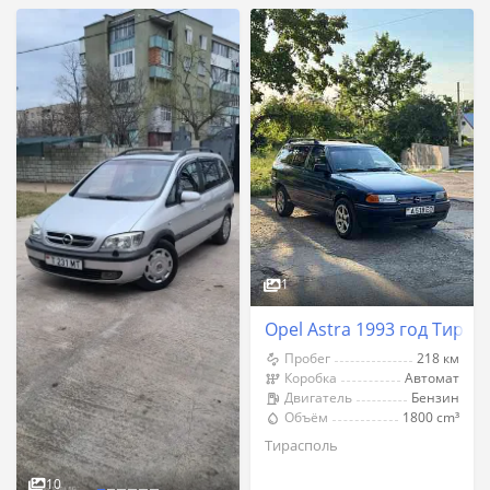
1
Opel Astra 1993 год Тирас
Пробег
218 км
Коробка
Автомат
Двигатель
Бензин
Объём
1800 cm³
Тирасполь
10