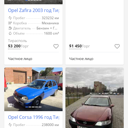
Opel Zafira 2003 год Тирасполь
Пробег
323232 км
Коробка
Механика
Двигатель
Бензин + Газ (Метан)
Объём
1600 cm³
Тирасполь
$3 200
$1 450
Торг
Торг
Частное лицо
Частное лицо
5
Opel Corsa 1996 год Тирасполь
Пробег
238000 км