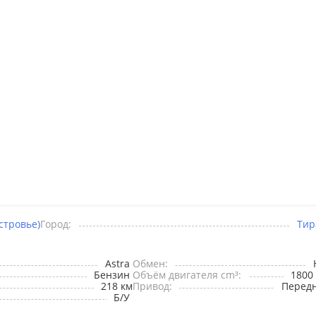
стровье)
Город:
Тир
Astra
Обмен:
Бензин
Объём двигателя cm³:
1800
218 км
Привод:
Перед
Б/У