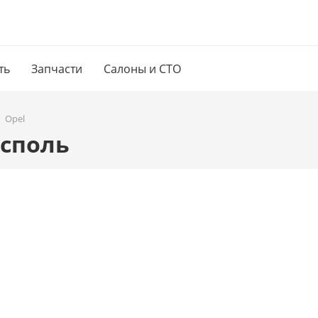
ть
Запчасти
Салоны и СТО
Opel
асполь