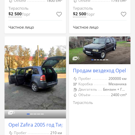
Объём
1800 cm³
Объём
1795 cm³
Тирасполь
Тирасполь
$2 500
$2 500
Торг
Торг
Частное лицо
Частное лицо
6
Продам вездеход Opel Fro
Пробег
200000 км
Коробка
Механика
Двигатель
Бензин + Газ (Метан)
Объём
2400 cm³
Тирасполь
5
Opel Zafira 2005 год Тирасполь
Пробег
210 км