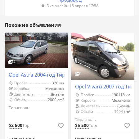
Был онлайн 15 апреля 17:58
Похожие объявления
7
1
Opel Astra 2004 год Тирасполь
Пробег
320 км
Opel Vivaro 2007 год Тира
Коробка
Механика
Двигатель
Дизель
Пробег
190118 км
Объём
2000 cm³
Коробка
Механика
Двигатель
Дизель
Тирасполь
Объём
1994 cm³
Тирасполь
$2 500
$5 500
Торг
Торг
Частное лицо
Частное лицо