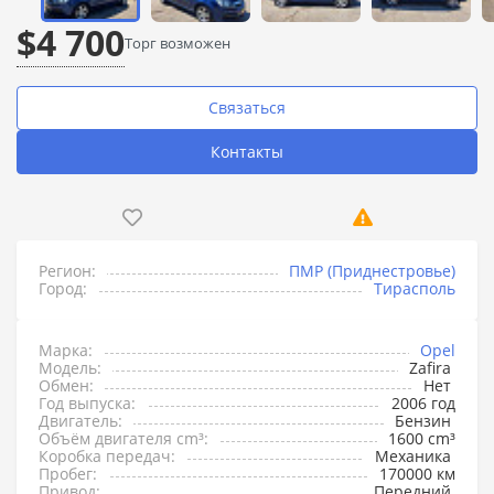
$4 700
Торг возможен
Связаться
Контакты
Регион:
ПМР (Приднестровье)
Город:
Тирасполь
Марка:
Opel
Модель:
Zafira
Обмен:
Нет
Год выпуска:
2006 год
Двигатель:
Бензин
Объём двигателя cm³:
1600 cm³
Коробка передач:
Механика
Пробег:
170000 км
Привод:
Передний