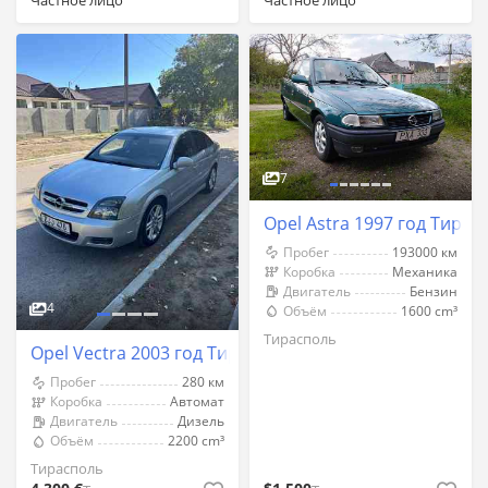
7
Opel Astra 1997 год Тирас
Пробег
193000 км
Коробка
Механика
Двигатель
Бензин
4
Объём
1600 cm³
Тирасполь
Opel Vectra 2003 год Тирасполь
Пробег
280 км
Коробка
Автомат
Двигатель
Дизель
Объём
2200 cm³
Тирасполь