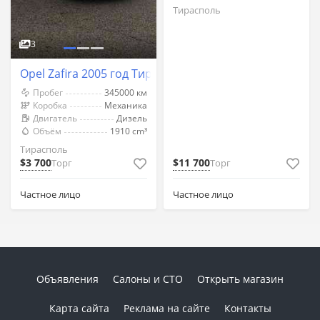
Тирасполь
3
Opel Zafira 2005 год Тирасполь
Пробег
345000 км
Коробка
Механика
Двигатель
Дизель
Объём
1910 cm³
Тирасполь
$3 700
$11 700
Торг
Торг
Частное лицо
Частное лицо
Объявления
Салоны и СТО
Открыть магазин
Карта сайта
Реклама на сайте
Контакты