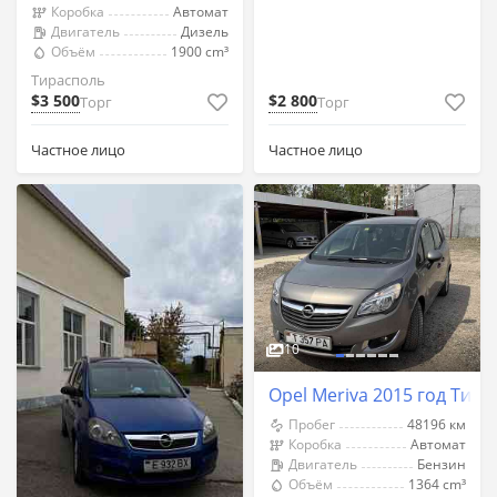
Коробка
Автомат
Двигатель
Дизель
Объём
1900 cm³
Тирасполь
$3 500
$2 800
Торг
Торг
Частное лицо
Частное лицо
10
Opel Meriva 2015 год Тир
Пробег
48196 км
Коробка
Автомат
Двигатель
Бензин
Объём
1364 cm³