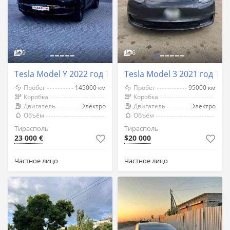
9
6
Tesla Model Y 2022 год Тирасполь
Tesla Model 3 2021 год Ти
Пробег
145000 км
Пробег
95000 км
Коробка
Коробка
Двигатель
Электро
Двигатель
Электро
Объём
Объём
Тирасполь
Тирасполь
23 000 €
$20 000
Частное лицо
Частное лицо