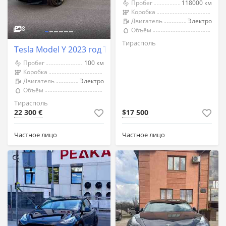
Пробег
118000 км
Коробка
Двигатель
Электро
8
Объём
Тирасполь
Tesla Model Y 2023 год Тирасполь
Пробег
100 км
Коробка
Двигатель
Электро
Объём
Тирасполь
22 300 €
$17 500
Частное лицо
Частное лицо