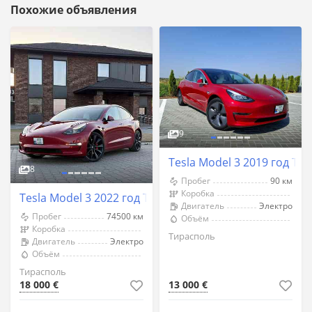
Похожие объявления
9
Tesla Model 3 2019 год Ти
8
Пробег
90 км
Коробка
Tesla Model 3 2022 год Тирасполь
Двигатель
Электро
Пробег
74500 км
Объём
Коробка
Тирасполь
Двигатель
Электро
Объём
Тирасполь
18 000 €
13 000 €