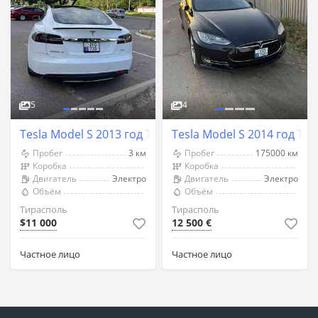
5
4
Tesla Model S 2013 год Тирасполь
Tesla Model S 2014 год Ти
Пробег
3 км
Пробег
175000 км
Коробка
Коробка
Двигатель
Электро
Двигатель
Электро
Объём
Объём
Тирасполь
Тирасполь
$11 000
12 500 €
Частное лицо
Частное лицо