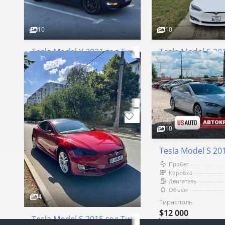
10
10
Tesla Model Y 2021 год Тирасполь
Tesla Model S 20
Пробег
150000 км
Пробег
Коробка
Коробка
Двигатель
Электро
Двигатель
Объём
Объём
Тирасполь
Тирасполь
$21 500
17 000 €
10
Tesla Model S 20
Пробег
Коробка
Двигатель
Объём
4
Тирасполь
$12 000
Tesla Model S 2015 год Тирасполь