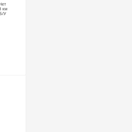
Нет
3 км
Б/У