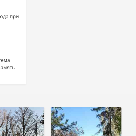
хода при
стема
Память