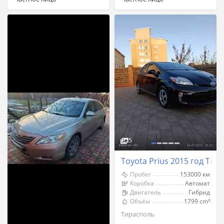
5
Toyota Prius 2015 год Тир
Пробег
153000 км
Коробка
Автомат
Двигатель
Гибрид
Объём
1799 cm³
Тирасполь