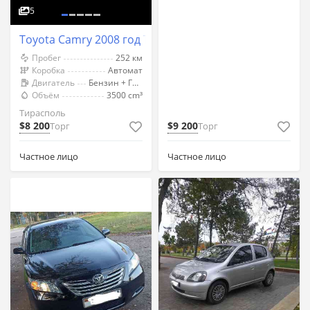
5
Toyota Camry 2008 год Тирасполь
Пробег
252 км
Коробка
Автомат
Двигатель
Бензин + Газ (Метан)
Объём
3500 cm³
Тирасполь
$8 200
$9 200
Торг
Торг
Частное лицо
Частное лицо