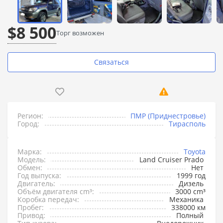
$8 500
Торг возможен
Связаться
Регион:
ПМР (Приднестровье)
Город:
Тирасполь
Марка:
Toyota
Модель:
Land Cruiser Prado
Обмен:
Нет
Год выпуска:
1999 год
Двигатель:
Дизель
Объём двигателя cm³:
3000 cm³
Коробка передач:
Механика
Пробег:
338000 км
Привод:
Полный