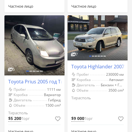
Частное лицо
Частное лицо
7
Toyota Highlander 2007 г
5
Пробег
230000 км
Коробка
Автомат
Toyota Prius 2005 год Тирасполь
Двигатель
Бензин + Газ (Метан)
Пробег
1111 км
Объём
3500 cm³
Коробка
Вариатор
Тирасполь
Двигатель
Гибрид
Объём
1500 cm³
Тирасполь
$5 200
$9 000
Торг
Торг
Частное лицо
Частное лицо