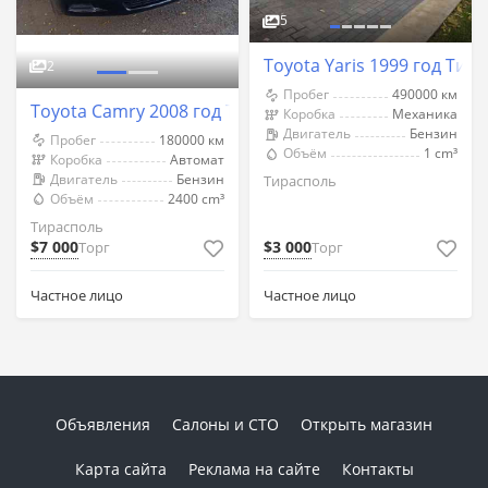
5
Toyota Yaris 1999 год Тир
2
Пробег
490000 км
Toyota Camry 2008 год Тирасполь
Коробка
Механика
Двигатель
Бензин
Пробег
180000 км
Объём
1 cm³
Коробка
Автомат
Двигатель
Бензин
Тирасполь
Объём
2400 cm³
Тирасполь
$7 000
$3 000
Торг
Торг
Частное лицо
Частное лицо
Объявления
Салоны и СТО
Открыть магазин
Карта сайта
Реклама на сайте
Контакты