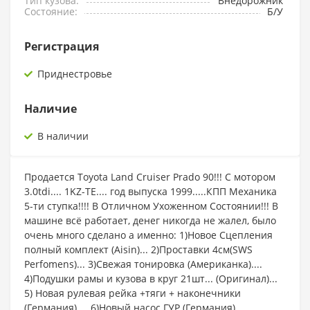
Тип кузова:
Внедорожник
Состояние:
Б/У
Регистрация
Приднестровье
Наличие
В наличии
Продается Toyota Land Cruiser Prado 90!!! С мотором
3.0tdi.... 1KZ-TE.... год выпуска 1999.....КПП Механика
5-ти ступка!!!! В Отличном Ухоженном Состоянии!!! В
машине всё работает, денег никогда не жалел, было
очень много сделано а именно: 1)Новое Сцепления
полный комплект (Aisin)... 2)Проставки 4см(SWS
Perfomens)... 3)Свежая тонировка (Американка)....
4)Подушки рамы и кузова в круг 21шт... (Оригинал)...
5) Новая рулевая рейка +тяги + наконечники
(Германия).... 6)Новый насос ГУР (Германия)...