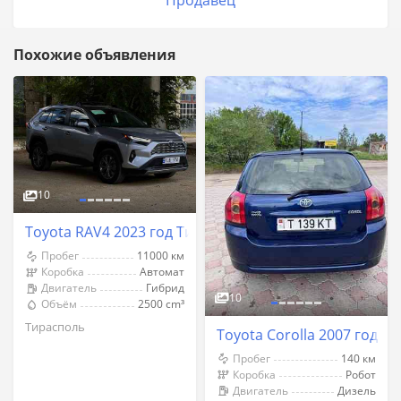
Продавец
Похожие объявления
10
Toyota RAV4 2023 год Тирасполь
Пробег
11000 км
Коробка
Автомат
Двигатель
Гибрид
10
Объём
2500 cm³
Тирасполь
Toyota Corolla 2007 год Т
Пробег
140 км
Коробка
Робот
Двигатель
Дизель