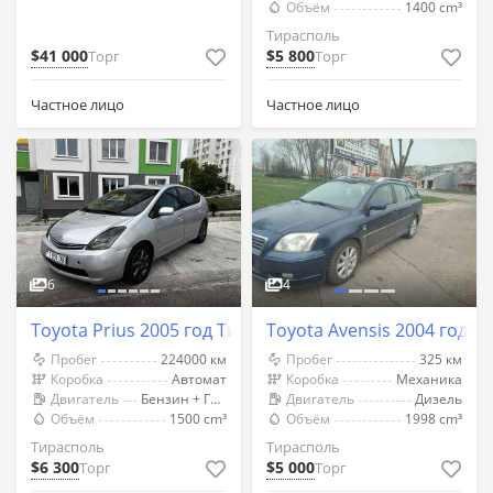
Объём
1400 cm³
Тирасполь
$41 000
$5 800
Торг
Торг
Частное лицо
Частное лицо
6
4
Toyota Prius 2005 год Тирасполь
Toyota Avensis 2004 год Т
Пробег
224000 км
Пробег
325 км
Коробка
Автомат
Коробка
Механика
Двигатель
Бензин + Газ (Метан)
Двигатель
Дизель
Объём
1500 cm³
Объём
1998 cm³
Тирасполь
Тирасполь
$6 300
$5 000
Торг
Торг