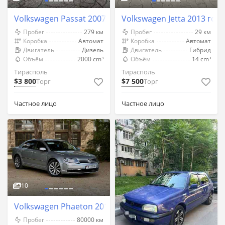
Volkswagen Passat 2007 год Тирасполь
Volkswagen Jetta 2013 год
Пробег
279 км
Пробег
29 км
Коробка
Автомат
Коробка
Автомат
Двигатель
Дизель
Двигатель
Гибрид
Объём
2000 cm³
Объём
14 cm³
Тирасполь
Тирасполь
$3 800
$7 500
Торг
Торг
Частное лицо
Частное лицо
10
Volkswagen Phaeton 2013 год Тирасполь
Пробег
80000 км