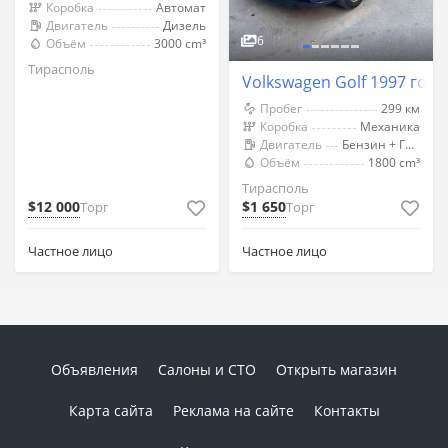
Коробка
Автомат
Двигатель
Дизель
6
Объём
3000 cm³
Тирасполь
Volkswagen Golf 1997 год
Пробег
299 км
Коробка
Механика
Двигатель
Бензин + Газ (Метан)
Объём
1800 cm³
Тирасполь
$12 000
$1 650
Торг
Торг
Частное лицо
Частное лицо
Объявления
Салоны и СТО
Открыть магазин
Карта сайта
Реклама на сайте
Контакты