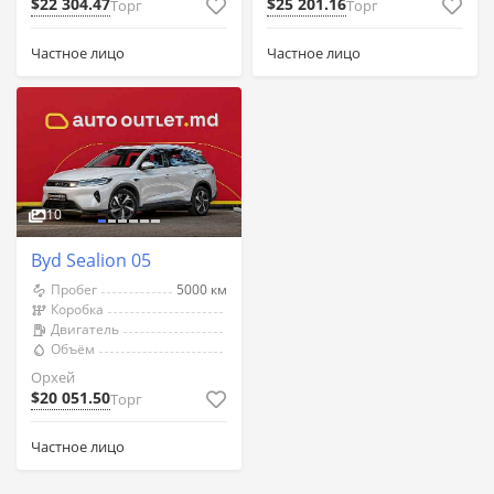
$22 304.47
$25 201.16
Торг
Торг
Частное лицо
Частное лицо
10
Byd Sealion 05
Пробег
5000 км
Коробка
Двигатель
Объём
Орхей
$20 051.50
Торг
Частное лицо