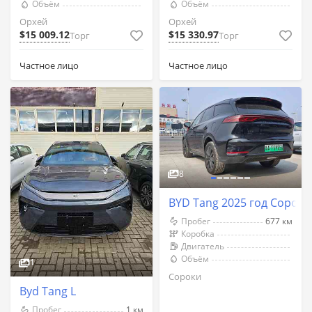
Объём
Объём
Орхей
Орхей
$15 009.12
$15 330.97
Торг
Торг
Частное лицо
Частное лицо
8
BYD Tang 2025 год Сороки
Пробег
677 км
Коробка
Двигатель
Объём
1
Сороки
Byd Tang L
Пробег
1 км