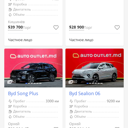
Коробка
Двигатель
Объём
Кишинёв
$39 700
$28 900
Торг
Торг
Частное лицо
Частное лицо
10
10
Byd Song Plus
Byd Sealion 06
Пробег
3300 км
Пробег
9200 км
Коробка
Коробка
Двигатель
Двигатель
Объём
Объём
Орхей
Орхей