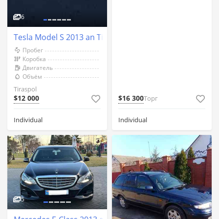
6
Tesla Model S 2013 an Tiraspol
Пробег
Коробка
Двигатель
Объём
Tiraspol
$12 000
$16 300
Торг
Individual
Individual
5