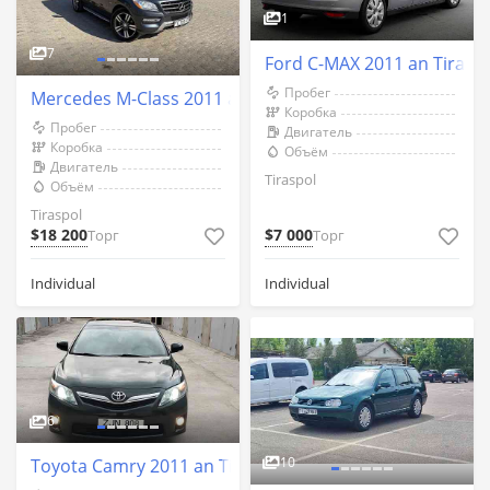
1
7
Ford C-MAX 2011 an Tirasp
Пробег
Mercedes M-Class 2011 an Tiraspol
Коробка
Пробег
Двигатель
Коробка
Объём
Двигатель
Tiraspol
Объём
Tiraspol
$18 200
$7 000
Торг
Торг
Individual
Individual
6
10
Toyota Camry 2011 an Tiraspol