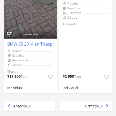
Пробег
Коробка
Двигатель
Объём
Tiraspol
10
BMW X5 2014 an Tiraspol
Пробег
Коробка
Двигатель
Объём
Tiraspol
$19 600
$2 950
Торг
Торг
Individual
Individual
Anteriorul
Următorul