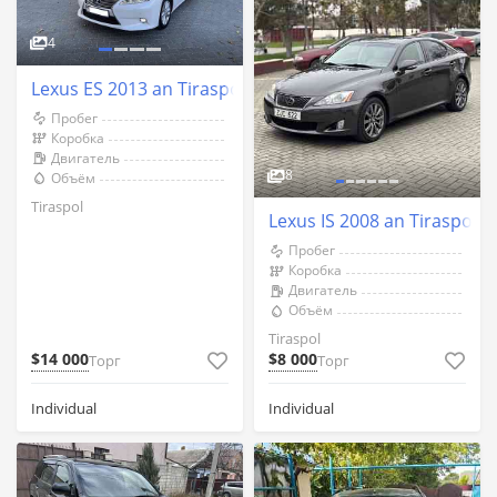
4
Lexus ES 2013 an Tiraspol
Пробег
Коробка
Двигатель
8
Объём
Tiraspol
Lexus IS 2008 an Tiraspol
Пробег
Коробка
Двигатель
Объём
Tiraspol
$14 000
$8 000
Торг
Торг
Individual
Individual