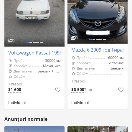
5
5
Mazda 6 2009 год Тираспо
Volkswagen Passat 1993 год Тирасполь
Пробег
160000 км
Пробег
30000 км
Коробка
Автомат
Коробка
Механика
Двигатель
Бензин
Двигатель
Бензин + Газ (Метан)
Объём
Объём
Tiraspol
Tiraspol
$1 600
$6 500
Торг
Individual
Individual
Anunțuri normale