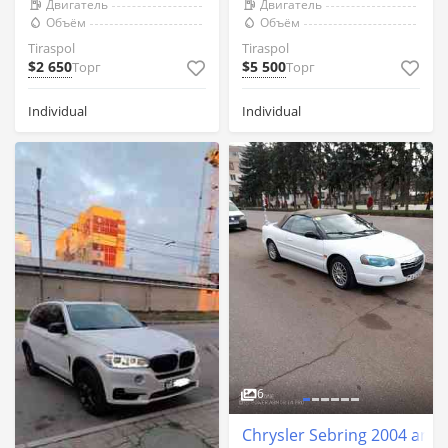
Двигатель
Двигатель
Объём
Объём
Tiraspol
Tiraspol
$2 650
$5 500
Торг
Торг
Individual
Individual
6
Chrysler Sebring 2004 an T