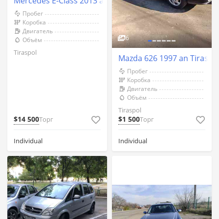
Mercedes E-Class 2013 an Tiraspol
Пробег
Коробка
Двигатель
6
Объём
Tiraspol
Mazda 626 1997 an Tiraspo
Пробег
Коробка
Двигатель
Объём
Tiraspol
$14 500
$1 500
Торг
Торг
Individual
Individual