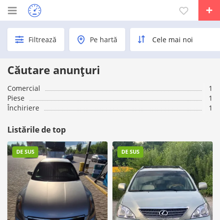
Filtrează
Pe hartă
Căutare anunțuri
Comercial
1
Piese
1
Închiriere
1
Listările de top
DE SUS
DE SUS