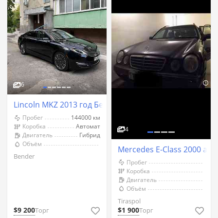
6
Lincoln MKZ 2013 год Бендеры
Пробег
144000 км
Коробка
Автомат
4
Двигатель
Гибрид
Объём
Mercedes E-Class 2000 an T
Bender
Пробег
Коробка
Двигатель
Объём
Tiraspol
$9 200
$1 900
Торг
Торг