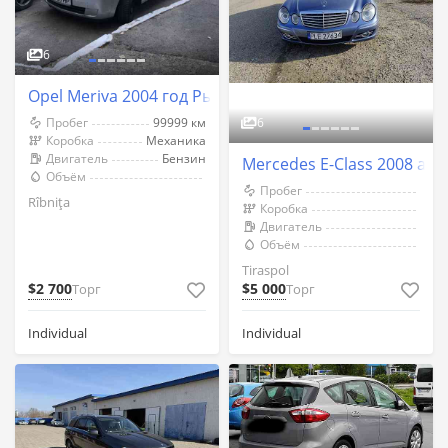
6
Opel Meriva 2004 год Рыбница
Пробег
99999 км
6
Коробка
Механика
Двигатель
Бензин
Mercedes E-Class 2008 an T
Объём
Пробег
Rîbnița
Коробка
Двигатель
Объём
Tiraspol
$2 700
$5 000
Торг
Торг
Individual
Individual