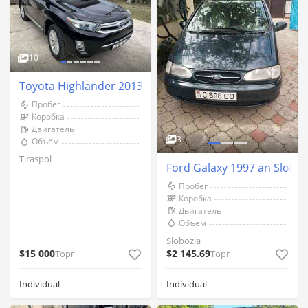
10
Toyota Highlander 2013 an Tiraspol
Пробег
Коробка
Двигатель
3
Объём
Tiraspol
Ford Galaxy 1997 an Sloboz
Пробег
Коробка
Двигатель
Объём
Slobozia
$15 000
$2 145.69
Торг
Торг
Individual
Individual