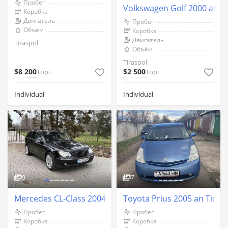
Пробег
Volkswagen Golf 2000 an Ti
Коробка
Двигатель
Пробег
Объём
Коробка
Двигатель
Tiraspol
Объём
Tiraspol
$8 200
$2 500
Торг
Торг
Individual
Individual
9
7
Mercedes CL-Class 2004 an Tiraspol
Toyota Prius 2005 an Tiras
Пробег
Пробег
Коробка
Коробка