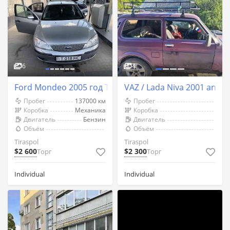
6
4
Ford Mondeo 2005 год Тирасполь
VAZ / Lada Niva 2001 an Tir
Пробег
137000 км
Пробег
Коробка
Механика
Коробка
Двигатель
Бензин
Двигатель
Объём
Объём
Tiraspol
Tiraspol
$2 600
$2 300
Торг
Торг
Individual
Individual