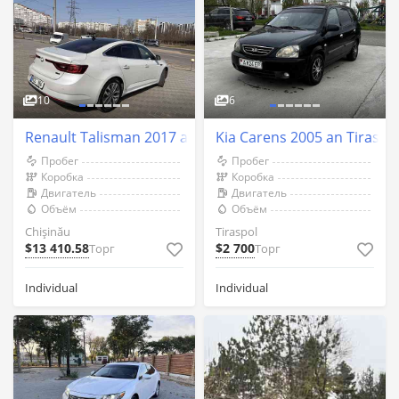
10
6
Renault Talisman 2017 an Chişinău
Kia Carens 2005 an Tiraspo
Пробег
Пробег
Коробка
Коробка
Двигатель
Двигатель
Объём
Объём
Chişinău
Tiraspol
$13 410.58
$2 700
Торг
Торг
Individual
Individual