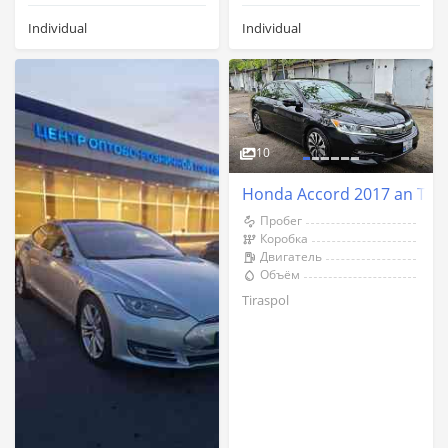
Individual
Individual
10
Honda Accord 2017 an Tira
Пробег
Коробка
Двигатель
Объём
Tiraspol