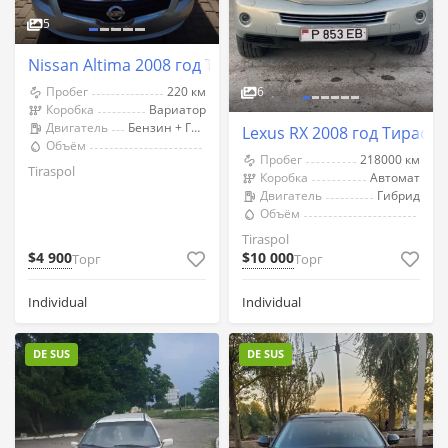
5
Nissan Altima 2008 год Тирасполь
Пробег
220 км
6
Коробка
Вариатор
Двигатель
Бензин + Газ (Метан)
Lexus RX 2008 год Тирасп
Объём
Пробег
218000 км
Tiraspol
Коробка
Автомат
Двигатель
Гибрид
Объём
Tiraspol
$4 900
$10 000
Торг
Торг
Individual
Individual
DE SUS
DE SUS