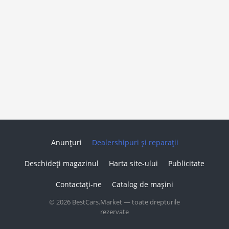
Anunțuri
Dealershipuri și reparații
Deschideți magazinul
Harta site-ului
Publicitate
Contactați-ne
Catalog de mașini
© 2026 BestCars.Market — toate drepturile
rezervate