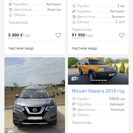
Коробка
Автомат
Пробег
3 км
Двигатель
Электро
Коробка
Автомат
Объём
Двигатель
Бензин
Объём
2 cm³
Тирасполь
Тирасполь
5 000 €
$1 950
Торг
Торг
Частное лицо
Частное лицо
9
Nissan Navara 2018 год Т
Пробег
59000 км
Коробка
Автомат
Двигатель
Электро
Объём
Тирасполь
7