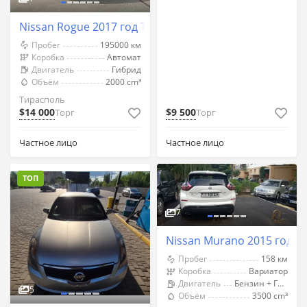
Nissan Rogue 2017 год Тирасполь
Пробег
195000 км
Коробка
Автомат
Двигатель
Гибрид
Объём
2000 cm³
Тирасполь
$14 000
$9 500
Торг
Торг
Частное лицо
Частное лицо
ТОП
7
Nissan Murano 2015 год Т
Пробег
158 км
Коробка
Вариатор
Двигатель
Бензин + Газ (Метан)
5
Объём
3500 cm³