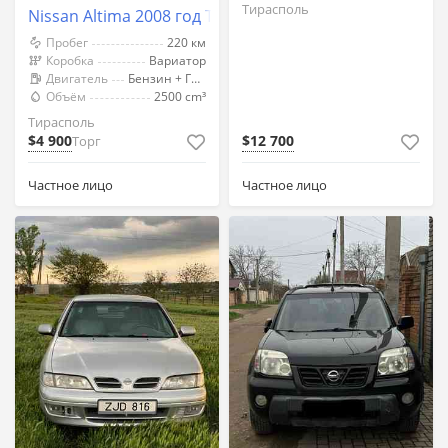
Тирасполь
Nissan Altima 2008 год Тирасполь
Пробег
220 км
Коробка
Вариатор
Двигатель
Бензин + Газ (Метан)
Объём
2500 cm³
Тирасполь
$4 900
$12 700
Торг
Частное лицо
Частное лицо