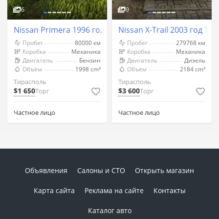
6
9
Nissan Primera 1996 год Тирасполь
Nissan X-Trail 2003 год Ти
Пробег
80000 км
Пробег
279768 км
Коробка
Механика
Коробка
Механика
Двигатель
Бензин
Двигатель
Дизель
Объём
1998 cm³
Объём
2184 cm³
Тирасполь
Тирасполь
$1 650
$3 600
Торг
Торг
Частное лицо
Частное лицо
Объявления
Салоны и СТО
Открыть магазин
Карта сайта
Реклама на сайте
Контакты
Каталог авто