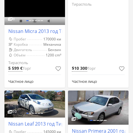
Тирасполь
8
Nissan Micra 2013 год Тирасполь
Пробег
170000 км
Коробка
Механика
Двигатель
Бензин
Объём
1200 cm³
Тирасполь
5 599 €
$10 300
Торг
Торг
Частное лицо
Частное лицо
10
5
Nissan Leaf 2013 год Тирасполь
Nissan Primera 2001 год 
Пробег
145000 км