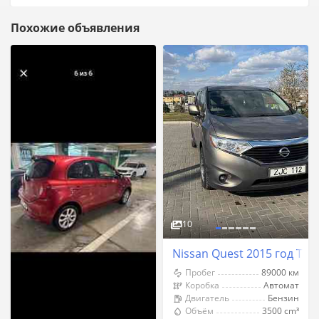
Похожие объявления
10
Nissan Quest 2015 год Ти
Пробег
89000 км
Коробка
Автомат
Двигатель
Бензин
Объём
3500 cm³