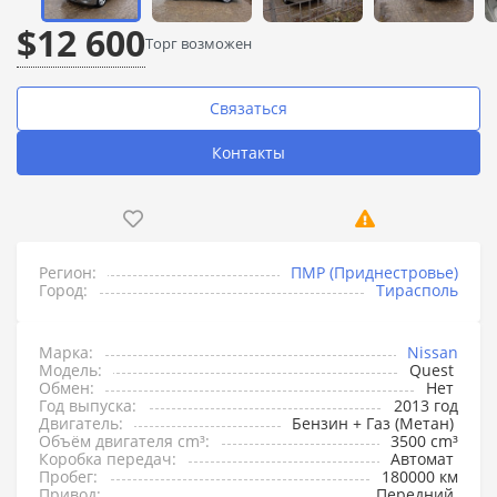
$12 600
Торг возможен
Связаться
Контакты
Регион:
ПМР (Приднестровье)
Город:
Тирасполь
Марка:
Nissan
Модель:
Quest
Обмен:
Нет
Год выпуска:
2013 год
Двигатель:
Бензин + Газ (Метан)
Объём двигателя cm³:
3500 cm³
Коробка передач:
Автомат
Пробег:
180000 км
Привод:
Передний