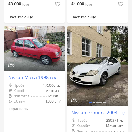
$3 600
$1 000
Торг
Торг
Частное лицо
Частное лицо
6
Nissan Micra 1998 год Тирасполь
Пробег
175000 км
Коробка
Автомат
Двигатель
Бензин
5
Объём
1300 cm³
Тирасполь
Nissan Primera 2003 год 
Пробег
280371 км
Коробка
Механика
Двигатель
Дизель