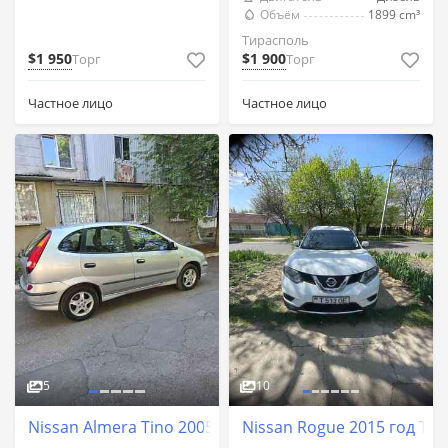
Объём
1899 cm³
Тирасполь
$1 950
$1 900
Торг
Торг
Частное лицо
Частное лицо
5
10
Nissan Almera Tino 2005 год Тирасполь
Nissan Rogue 2015 год Ти