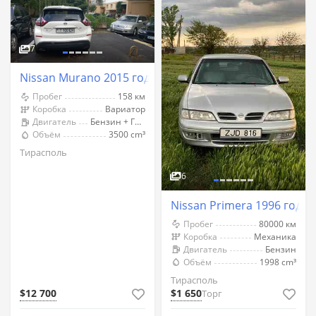
7
Nissan Murano 2015 год Тирасполь
Пробег
158 км
Коробка
Вариатор
Двигатель
Бензин + Газ (Метан)
Объём
3500 cm³
Тирасполь
6
Nissan Primera 1996 год 
Пробег
80000 км
Коробка
Механика
Двигатель
Бензин
Объём
1998 cm³
Тирасполь
$12 700
$1 650
Торг