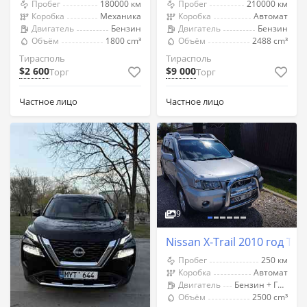
Пробег
180000 км
Пробег
210000 км
Коробка
Механика
Коробка
Автомат
Двигатель
Бензин
Двигатель
Бензин
Объём
1800 cm³
Объём
2488 cm³
Тирасполь
Тирасполь
$2 600
$9 000
Торг
Торг
Частное лицо
Частное лицо
9
Nissan X-Trail 2010 год Ти
Пробег
250 км
Коробка
Автомат
Двигатель
Бензин + Газ (Метан)
Объём
2500 cm³