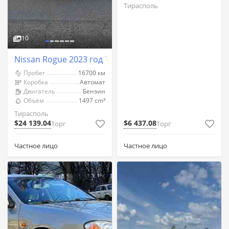
Тирасполь
10
Nissan Rogue 2023 год Тирасполь
Пробег
16700 км
Коробка
Автомат
Двигатель
Бензин
Объём
1497 cm³
Тирасполь
$24 139.04
$6 437.08
Торг
Торг
Частное лицо
Частное лицо