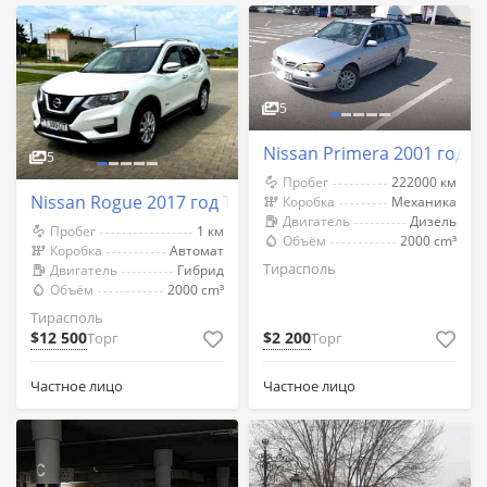
5
Nissan Primera 2001 год 
5
Пробег
222000 км
Nissan Rogue 2017 год Тирасполь
Коробка
Механика
Двигатель
Дизель
Пробег
1 км
Объём
2000 cm³
Коробка
Автомат
Тирасполь
Двигатель
Гибрид
Объём
2000 cm³
Тирасполь
$12 500
$2 200
Торг
Торг
Частное лицо
Частное лицо