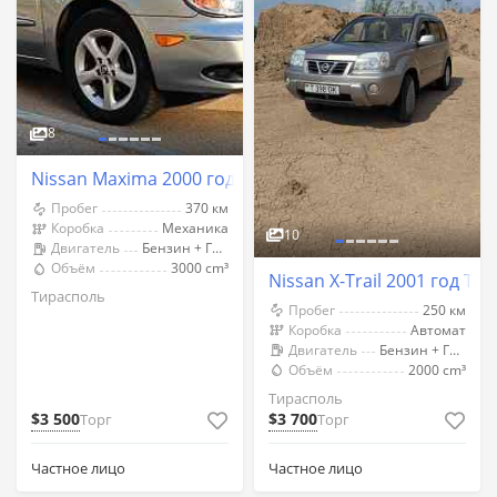
8
Nissan Maxima 2000 год Тирасполь
Пробег
370 км
Коробка
Механика
10
Двигатель
Бензин + Газ (Метан)
Объём
3000 cm³
Nissan X-Trail 2001 год Ти
Тирасполь
Пробег
250 км
Коробка
Автомат
Двигатель
Бензин + Газ (Метан)
Объём
2000 cm³
Тирасполь
$3 500
$3 700
Торг
Торг
Частное лицо
Частное лицо