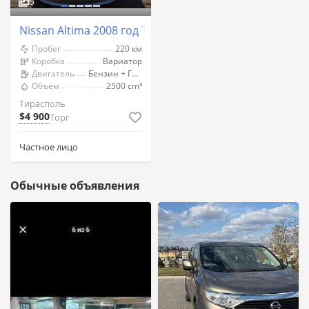
5
Nissan Altima 2008 год Тирасполь
Пробег
220 км
Коробка
Вариатор
Двигатель
Бензин + Газ (Метан)
Объём
2500 cm³
Тирасполь
$4 900
Торг
Частное лицо
Обычные объявления