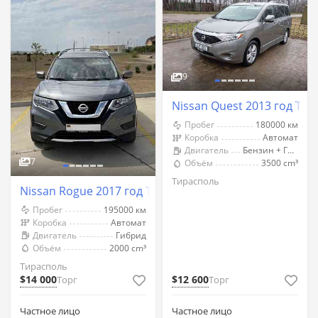
9
Nissan Quest 2013 год Ти
Пробег
180000 км
Коробка
Автомат
Двигатель
Бензин + Газ (Метан)
7
Объём
3500 cm³
Тирасполь
Nissan Rogue 2017 год Тирасполь
Пробег
195000 км
Коробка
Автомат
Двигатель
Гибрид
Объём
2000 cm³
Тирасполь
$14 000
$12 600
Торг
Торг
Частное лицо
Частное лицо