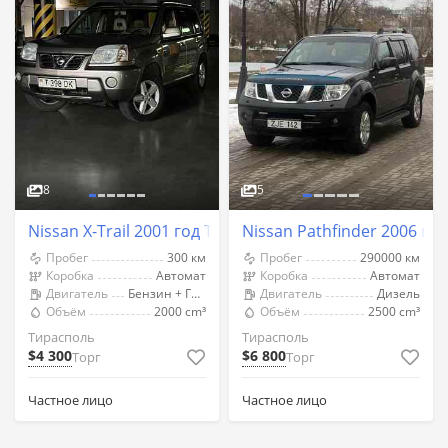
8
5
Nissan X-Trail 2001 год Тирасполь
Nissan Pathfinder 2006 го
Пробег
300 км
Пробег
290000 км
Коробка
Автомат
Коробка
Автомат
Двигатель
Бензин + Газ (Метан)
Двигатель
Дизель
Объём
2000 cm³
Объём
2500 cm³
Тирасполь
Тирасполь
$4 300
$6 800
Торг
Торг
Частное лицо
Частное лицо