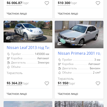
$6 006.87
$10 300
Торг
Торг
Частное лицо
Частное лицо
10
5
Nissan Leaf 2013 год Тирасполь
Nissan Primera 2001 год 
Пробег
145000 км
Коробка
Автомат
Пробег
3 км
Двигатель
Электро
Коробка
Автомат
Объём
Двигатель
Бензин
Объём
2 cm³
Тирасполь
Тирасполь
$5 364.23
$1 950
Торг
Торг
Частное лицо
Частное лицо