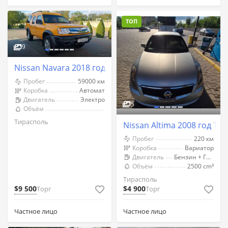
ТОП
9
Nissan Navara 2018 год Тирасполь
Пробег
59000 км
Коробка
Автомат
Двигатель
Электро
5
Объём
Тирасполь
Nissan Altima 2008 год Ти
Пробег
220 км
Коробка
Вариатор
Двигатель
Бензин + Газ (Метан)
Объём
2500 cm³
Тирасполь
$9 500
$4 900
Торг
Торг
Частное лицо
Частное лицо