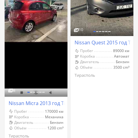
10
Nissan Quest 2015 год Ти
Пробег
89000 км
Коробка
Автомат
Двигатель
Бензин
Объём
3500 cm³
Тирасполь
8
Nissan Micra 2013 год Тирасполь
Пробег
170000 км
Коробка
Механика
Двигатель
Бензин
Объём
1200 cm³
Тирасполь