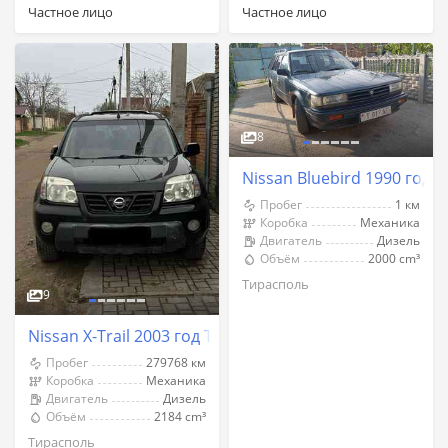
Частное лицо
Частное лицо
8
Nissan Bluebird 1990 год 
Пробег
1 км
Коробка
Механика
Двигатель
Дизель
Объём
2000 cm³
Тирасполь
9
Nissan X-Trail 2003 год Тирасполь
Пробег
279768 км
Коробка
Механика
Двигатель
Дизель
Объём
2184 cm³
Тирасполь