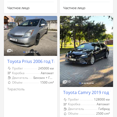
Частное лицо
Частное лицо
6
Toyota Prius 2006 год Тирасполь
Пробег
245000 км
Коробка
Автомат
Двигатель
Бензин + Газ (Метан)
10
Объём
1500 cm³
Тирасполь
Toyota Camry 2019 год Ти
Пробег
128000 км
Коробка
Автомат
Двигатель
Гибрид
Объём
2500 cm³