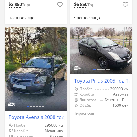
$2 950
$6 850
Торг
Торг
Частное лицо
Частное лицо
4
Toyota Prius 2005 год Тир
Пробег
290000 км
Коробка
Автомат
Двигатель
Бензин + Газ (Метан)
9
Объём
1500 cm³
Тирасполь
Toyota Avensis 2008 год Тирасполь
Пробег
295000 км
Коробка
Механика
Двигатель
Дизель