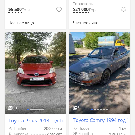
Тирасполь
$5 500
$21 000
Торг
Торг
Частное лицо
Частное лицо
6
10
Toyota Camry 1994 год Ти
Toyota Prius 2013 год Тирасполь
Пробег
1 км
Пробег
200000 км
Коробка
Механика
Коробка
Автомат