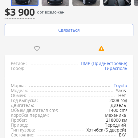
$3 900
Торг возможен
Связаться
Регион:
ПМР (Приднестровье)
Город:
Тирасполь
Марка:
Toyota
Модель:
Yaris
Обмен:
Нет
Год выпуска:
2008 год
Двигатель:
Дизель
Объём двигателя cm³:
1400 cm³
Коробка передач:
Механика
Пробег:
218000 км
Привод:
Передний
Тип кузова:
Хэтчбек (5 дверей)
Состояние:
Б/У