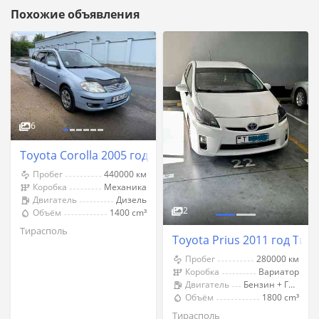
Похожие объявления
6
Toyota Corolla 2005 год Тирасполь
Пробег
440000 км
Коробка
Механика
Двигатель
Дизель
2
Объём
1400 cm³
Тирасполь
Toyota Prius 2011 год Тир
Пробег
280000 км
Коробка
Вариатор
Двигатель
Бензин + Газ (Метан)
Объём
1800 cm³
Тирасполь