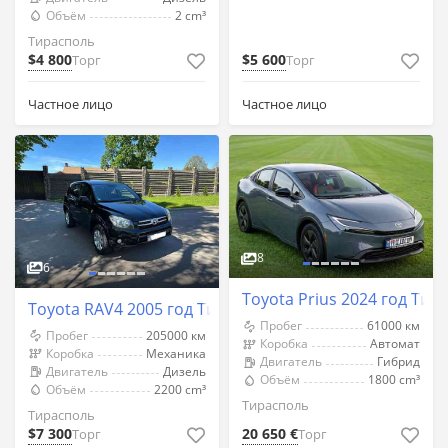
Объём
2 cm³
Тирасполь
$4 800
$5 600
Торг
Торг
Частное лицо
Частное лицо
8
6
Toyota Prius 2024 год Тир
Toyota RAV4 2005 год Тирасполь
Пробег
61000 км
Пробег
205000 км
Коробка
Автомат
Коробка
Механика
Двигатель
Гибрид
Двигатель
Дизель
Объём
1800 cm³
Объём
2200 cm³
Тирасполь
Тирасполь
$7 300
20 650 €
Торг
Торг