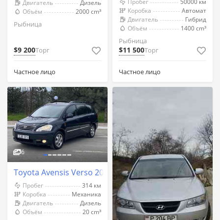
Пробег
50000 км
Двигатель
Дизель
Коробка
Автомат
Объём
2000 cm³
Двигатель
Гибрид
Рыбница
Объём
1400 cm³
Рыбница
$9 200
$11 500
Торг
Торг
Частное лицо
Частное лицо
6
Toyota Avensis Verso 2003 год Рыбница
Пробег
314 км
Коробка
Механика
Двигатель
Дизель
Объём
20 cm³