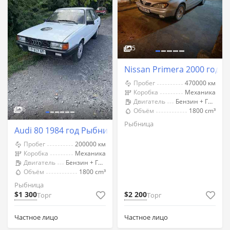
5
Nissan Primera 2000 год 
Пробег
470000 км
Коробка
Механика
Двигатель
Бензин + Газ (Метан)
6
Объём
1800 cm³
Рыбница
Audi 80 1984 год Рыбница
Пробег
200000 км
Коробка
Механика
Двигатель
Бензин + Газ (Метан)
Объём
1800 cm³
Рыбница
$1 300
$2 200
Торг
Торг
Частное лицо
Частное лицо