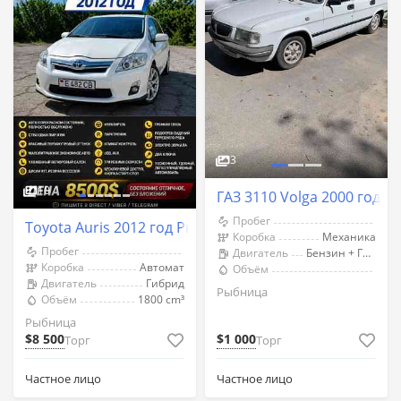
3
10
ГАЗ 3110 Volga 2000 год 
Пробег
Toyota Auris 2012 год Рыбница
Коробка
Механика
Пробег
Двигатель
Бензин + Газ (Метан)
Коробка
Автомат
Объём
Двигатель
Гибрид
Рыбница
Объём
1800 cm³
Рыбница
$8 500
$1 000
Торг
Торг
Частное лицо
Частное лицо