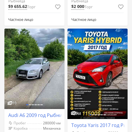
Рыбница
Рыбница
$9 655.62
$2 000
Торг
Торг
Частное лицо
Частное лицо
10
9
Audi A6 2009 год Рыбница
Пробег
280000 км
Toyota Yaris 2017 год Рыб
Коробка
Механика