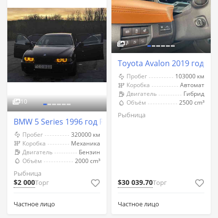
7
Toyota Avalon 2019 год Р
Пробег
103000 км
Коробка
Автомат
Двигатель
Гибрид
10
Объём
2500 cm³
Рыбница
BMW 5 Series 1996 год Рыбница
Пробег
320000 км
Коробка
Механика
Двигатель
Бензин
Объём
2000 cm³
Рыбница
$2 000
$30 039.70
Торг
Торг
Частное лицо
Частное лицо