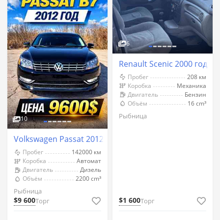
6
Renault Scenic 2000 год Р
Пробег
208 км
Коробка
Механика
Двигатель
Бензин
Объём
16 cm³
Рыбница
10
Volkswagen Passat 2012 год Рыбница
Пробег
142000 км
Коробка
Автомат
Двигатель
Дизель
Объём
2200 cm³
Рыбница
$9 600
$1 600
Торг
Торг