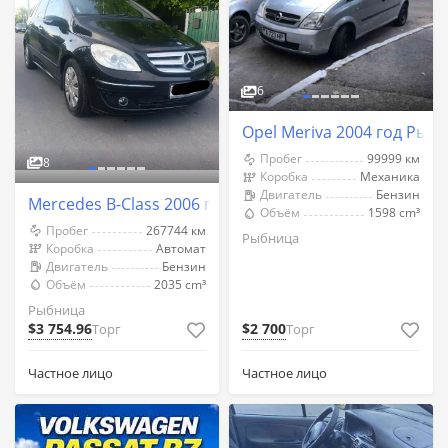
6
Opel Meriva 2004 год Рыб
Пробег
99999 км
8
Коробка
Механика
Двигатель
Бензин
Mercedes B-Class 2006 год Рыбница
Объём
1598 cm³
Пробег
267744 км
Рыбница
Коробка
Автомат
Двигатель
Бензин
Объём
2035 cm³
Рыбница
$3 754.96
$2 700
Торг
Торг
Частное лицо
Частное лицо