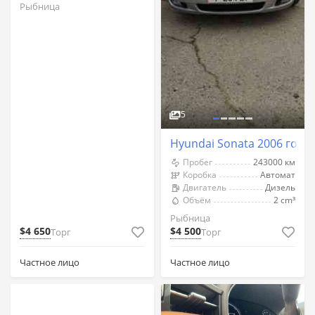
Рыбница
5
Hyundai Sonata 2006 год 
Пробег
243000 км
Коробка
Автомат
Двигатель
Дизель
Объём
2 cm³
Рыбница
$4 650
$4 500
Торг
Торг
Частное лицо
Частное лицо