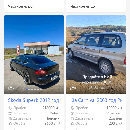
Частное лицо
Частное лицо
7
1
Skoda Superb 2012 год Рыбница
Kia Carnival 2003 год Рыб
Пробег
218000 км
Пробег
19000 км
Коробка
Робот
Коробка
Автомат
Двигатель
Бензин
Двигатель
Дизель
Объём
3600 cm³
Объём
290 cm³