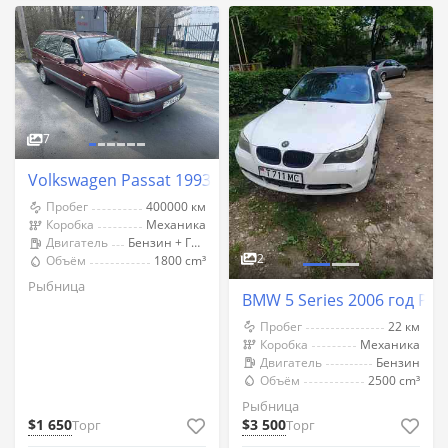
7
Volkswagen Passat 1993 год Рыбница
Пробег
400000 км
Коробка
Механика
Двигатель
Бензин + Газ (Метан)
2
Объём
1800 cm³
Рыбница
BMW 5 Series 2006 год Ры
Пробег
22 км
Коробка
Механика
Двигатель
Бензин
Объём
2500 cm³
Рыбница
$1 650
$3 500
Торг
Торг