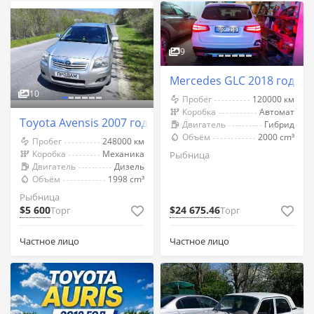
9
Mercedes GLC 2018 год Р
10
Пробег
120000 км
Коробка
Автомат
Toyota Avensis 2007 год Рыбница
Двигатель
Гибрид
Объём
2000 cm³
Пробег
248000 км
Коробка
Механика
Рыбница
Двигатель
Дизель
Объём
1998 cm³
Рыбница
$5 600
$24 675.46
Торг
Торг
Частное лицо
Частное лицо