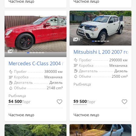
Частное лицо
Частное лицо
9
10
Mitsubishi L 200 2007 год
Пробег
290000 км
Mercedes C-Class 2004 год Рыбница
Коробка
Механика
Двигатель
Дизель
Пробег
380000 км
Объём
2500 cm³
Коробка
Механика
Двигатель
Дизель
Рыбница
Объём
2148 cm³
Рыбница
$4 500
$9 500
Торг
Торг
Частное лицо
Частное лицо