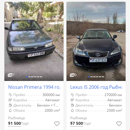
7
9
Nissan Primera 1994 год Рыбница
Lexus IS 2006 год Рыбница
Пробег
300000 км
Пробег
270000 км
Коробка
Автомат
Коробка
Автомат
Двигатель
Бензин + Газ (Метан)
Двигатель
Бензин
Объём
2000 cm³
Объём
2500 cm³
Рыбница
Рыбница
$1 500
$7 500
Торг
Торг