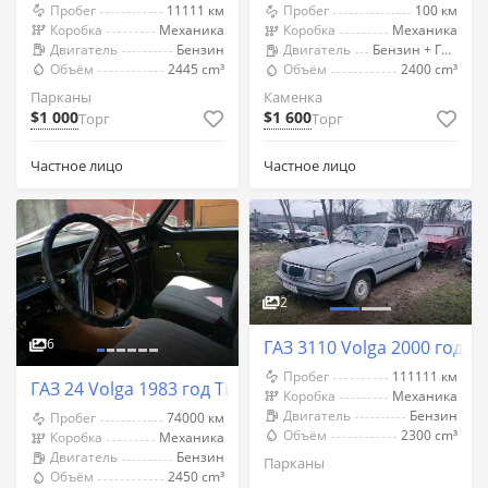
Пробег
11111 км
Пробег
100 км
Коробка
Механика
Коробка
Механика
Двигатель
Бензин
Двигатель
Бензин + Газ (Метан)
Объём
2445 cm³
Объём
2400 cm³
Парканы
Каменка
$1 000
$1 600
Торг
Торг
Частное лицо
Частное лицо
2
6
ГАЗ 3110 Volga 2000 год 
Пробег
111111 км
ГАЗ 24 Volga 1983 год Тирасполь
Коробка
Механика
Двигатель
Бензин
Пробег
74000 км
Объём
2300 cm³
Коробка
Механика
Двигатель
Бензин
Парканы
Объём
2450 cm³