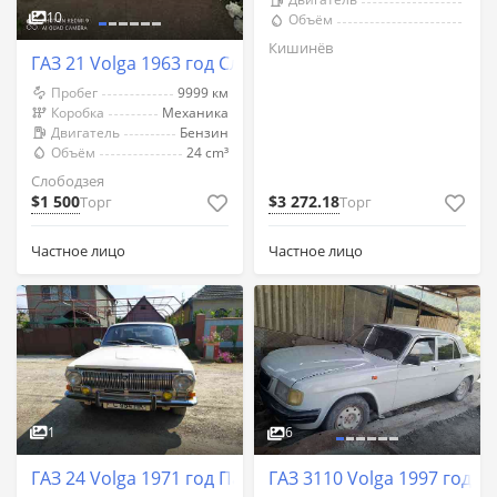
10
Объём
Кишинёв
ГАЗ 21 Volga 1963 год Слободзея
Пробег
9999 км
Коробка
Механика
Двигатель
Бензин
Объём
24 cm³
Слободзея
$1 500
$3 272.18
Торг
Торг
Частное лицо
Частное лицо
1
6
ГАЗ 24 Volga 1971 год Парканы
ГАЗ 3110 Volga 1997 год К