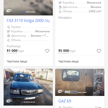
Коробка
Механика
Двигатель
Бензин
3
Объём
2450 cm³
Бендеры
ГАЗ 3110 Volga 2000 год Рыбница
Пробег
Коробка
Механика
Двигатель
Бензин + Газ (Метан)
Объём
Рыбница
$1 000
$5 000
Торг
Торг
Частное лицо
Частное лицо
3
GAZ 69
6
Пробег
1 км