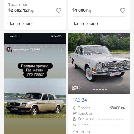
Тирасполь
$2 682.12
$1 000
Торг
Торг
Частное лицо
Частное лицо
10
ГАЗ 24
Пробег
68000 км
Коробка
Двигатель
Объём
Кишинёв