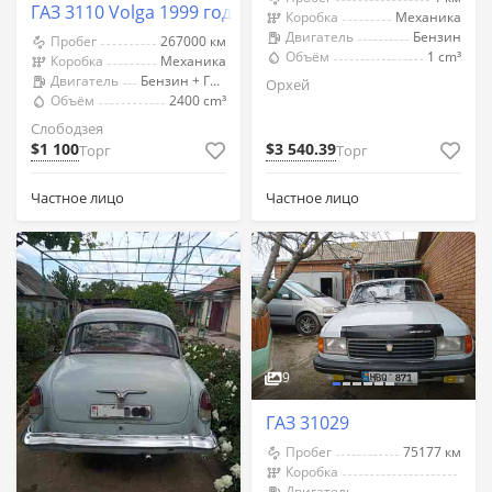
ГАЗ 3110 Volga 1999 год Слободзея
Коробка
Механика
Двигатель
Бензин
Пробег
267000 км
Объём
1 cm³
Коробка
Механика
Двигатель
Бензин + Газ (Метан)
Орхей
Объём
2400 cm³
Слободзея
$1 100
$3 540.39
Торг
Торг
Частное лицо
Частное лицо
9
ГАЗ 31029
Пробег
75177 км
Коробка
Двигатель