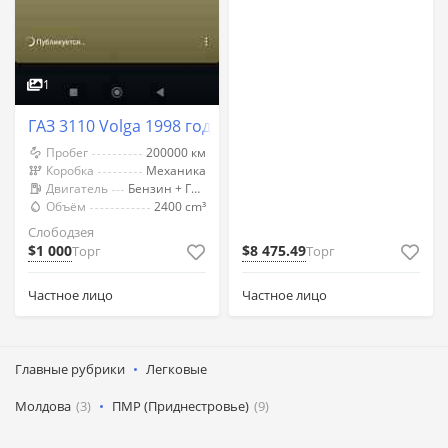
1
ГАЗ 3110 Volga 1998 год Слободзея
Пробег
200000 км
Коробка
Механика
Двигатель
Бензин + Газ (Метан)
Объём
2400 cm³
Слободзея
$1 000
$8 475.49
Торг
Торг
Частное лицо
Частное лицо
Главные рубрики
Легковые
Молдова
(3)
ПМР (Приднестровье)
(9)