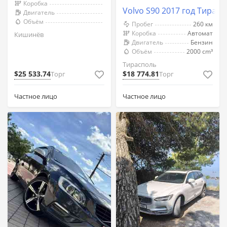
Коробка
Volvo S90 2017 год Тирас
Двигатель
Объём
Пробег
260 км
Коробка
Автомат
Кишинёв
Двигатель
Бензин
Объём
2000 cm³
Тирасполь
$25 533.74
$18 774.81
Торг
Торг
Частное лицо
Частное лицо