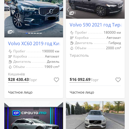
1
Volvo S90 2021 год Тирас
6
Пробег
180000 км
Коробка
Автомат
Volvo XC60 2019 год Кишинёв
Двигатель
Гибрид
Объём
2000 cm³
Пробег
190000 км
Тирасполь
Коробка
Автомат
Двигатель
Дизель
Объём
1969 cm³
Кишинёв
$28 430.43
$16 092.69
Торг
Торг
Частное лицо
Частное лицо