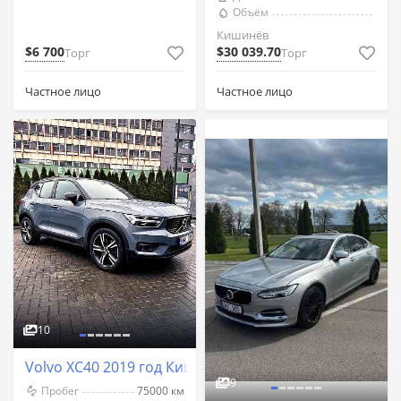
Объём
Кишинёв
$6 700
$30 039.70
Торг
Торг
Частное лицо
Частное лицо
10
Volvo XC40 2019 год Кишинёв
9
Пробег
75000 км