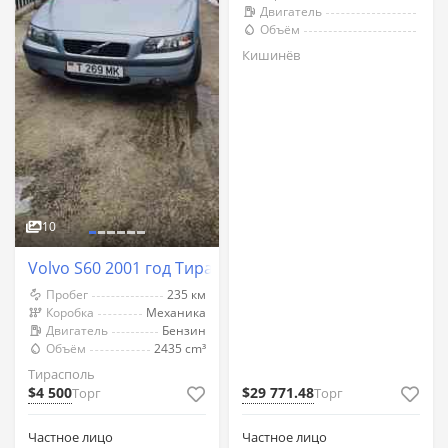
Двигатель
Объём
Кишинёв
10
Volvo S60 2001 год Тирасполь
Пробег
235 км
Коробка
Механика
Двигатель
Бензин
Объём
2435 cm³
Тирасполь
$4 500
$29 771.48
Торг
Торг
Частное лицо
Частное лицо