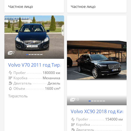
Частное лицо
Частное лицо
7
Volvo V70 2011 год Тирасполь
Пробег
180000 км
Коробка
Механика
Двигатель
Дизель
Объём
1600 cm³
Тирасполь
10
Volvo XC90 2018 год Киши
Пробег
154000 км
Коробка
Двигатель