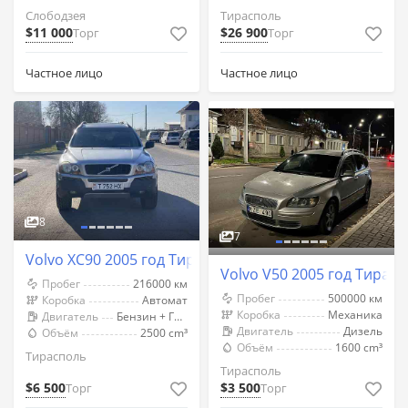
Слободзея
Тирасполь
$11 000
$26 900
Торг
Торг
Частное лицо
Частное лицо
8
7
Volvo XC90 2005 год Тирасполь
Volvo V50 2005 год Тирас
Пробег
216000 км
Пробег
500000 км
Коробка
Автомат
Коробка
Механика
Двигатель
Бензин + Газ (Метан)
Двигатель
Дизель
Объём
2500 cm³
Объём
1600 cm³
Тирасполь
Тирасполь
$6 500
$3 500
Торг
Торг