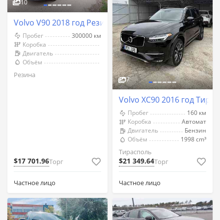
10
Volvo V90 2018 год Резина
Пробег
300000 км
Коробка
Двигатель
Объём
Резина
7
Volvo XC90 2016 год Тира
Пробег
160 км
Коробка
Автомат
Двигатель
Бензин
Объём
1998 cm³
Тирасполь
$17 701.96
$21 349.64
Торг
Торг
Частное лицо
Частное лицо