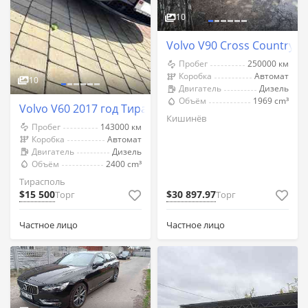
10
Volvo V90 Cross Country 
Пробег
250000 км
Коробка
Автомат
10
Двигатель
Дизель
Объём
1969 cm³
Volvo V60 2017 год Тирасполь
Кишинёв
Пробег
143000 км
Коробка
Автомат
Двигатель
Дизель
Объём
2400 cm³
Тирасполь
$15 500
$30 897.97
Торг
Торг
Частное лицо
Частное лицо