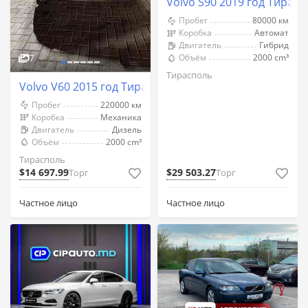
Volvo S90 2019 год Тирас
Пробег
80000 км
Коробка
Автомат
Двигатель
Гибрид
Объём
2000 cm³
7
Тирасполь
Volvo V60 2015 год Тирасполь
Пробег
220000 км
Коробка
Механика
Двигатель
Дизель
Объём
2000 cm³
Тирасполь
$14 697.99
$29 503.27
Торг
Торг
Частное лицо
Частное лицо