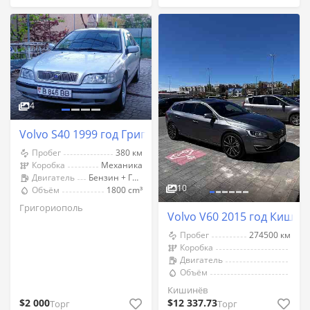
4
Volvo S40 1999 год Григориополь
Пробег
380 км
Коробка
Механика
Двигатель
Бензин + Газ (Метан)
10
Объём
1800 cm³
Григориополь
Volvo V60 2015 год Кишин
Пробег
274500 км
Коробка
Двигатель
Объём
Кишинёв
$2 000
$12 337.73
Торг
Торг