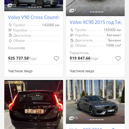
10
7
Volvo V90 Cross Country 2018 год Кишинёв
Volvo XC90 2015 год Тира
Пробег
142000 км
Пробег
165000 км
Коробка
Коробка
Автомат
Двигатель
Двигатель
Бензин
Объём
Объём
1998 cm³
Кишинёв
Тирасполь
$25 737.58
$19 847.66
Торг
Торг
Частное лицо
Частное лицо
10