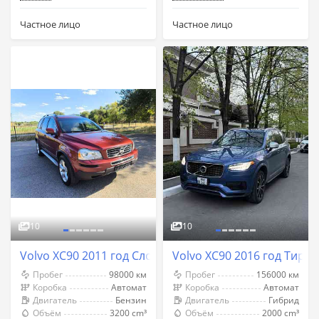
Частное лицо
Частное лицо
10
10
Volvo XC90 2011 год Слободзея
Volvo XC90 2016 год Тира
Пробег
98000 км
Пробег
156000 км
Коробка
Автомат
Коробка
Автомат
Двигатель
Бензин
Двигатель
Гибрид
Объём
3200 cm³
Объём
2000 cm³