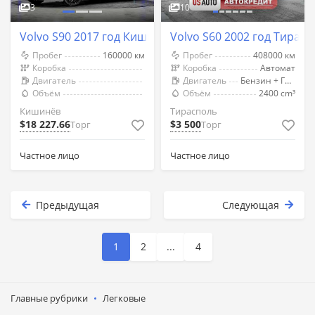
3
10
Volvo S90 2017 год Кишинёв
Volvo S60 2002 год Тирас
Пробег
160000 км
Пробег
408000 км
Коробка
Коробка
Автомат
Двигатель
Двигатель
Бензин + Газ (Метан)
Объём
Объём
2400 cm³
Кишинёв
Тирасполь
$18 227.66
$3 500
Торг
Торг
Частное лицо
Частное лицо
Предыдущая
Следующая
1
2
...
4
Главные рубрики
Легковые