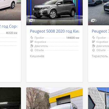
3
5
2 год Сороки
Peugeot 5008 2020 год Кишинёв
Peugeot 
46320 км
Пробег
144000 км
Пробег
Коробка
Коробка
Двигатель
Двигател
Объём
Объём
Кишинёв
Тирасполь