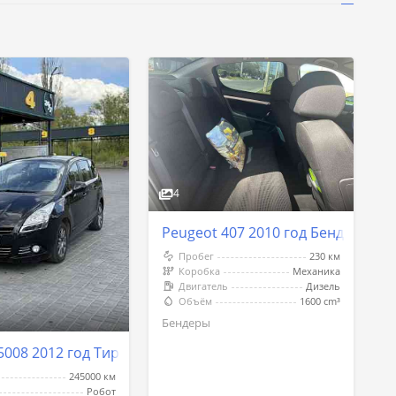
4
Peugeot 407 2010 год Бендеры
Пробег
230 км
Коробка
Механика
Двигатель
Дизель
Объём
1600 cm³
Бендеры
5008 2012 год Тирасполь
245000 км
Робот