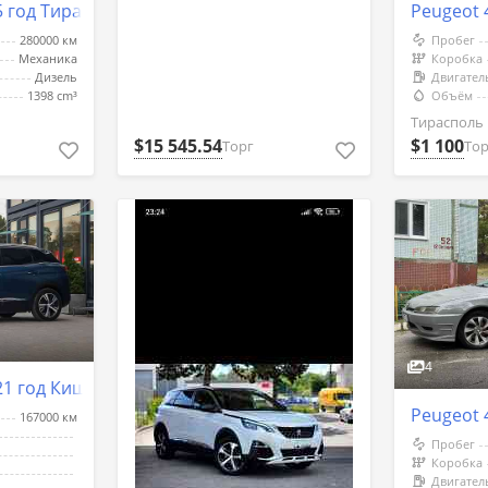
5 год Тирасполь
Peugeot 
280000 км
Пробег
Механика
Коробка
Дизель
Двигател
1398 cm³
Объём
Тирасполь
$15 545.54
$1 100
Торг
Тор
4
21 год Кишинёв
Peugeot 
167000 км
Пробег
Коробка
Двигател