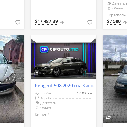
Двигател
Объём
Тирасполь
$17 487.39
$7 500
Торг
Тор
10
Peugeot 508 2020 год Кишинёв
Пробег
125000 км
Коробка
Двигатель
Объём
Кишинёв
3