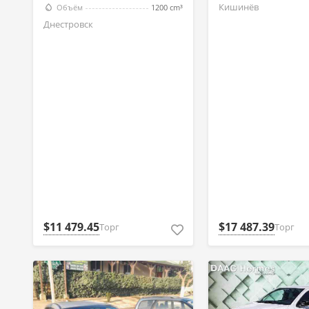
Кишинёв
Объём
1200 cm³
Днестровск
$11 479.45
$17 487.39
Торг
Торг