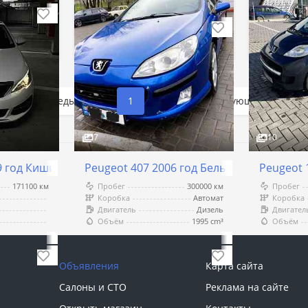
$15 009.12
$7 200
Торг
Тор
Предыдущая
1
2
3
Следующая
7
10
9 год Кишинёв
Peugeot 407 2006 год Бельцы
Peugeot 
171100 км
Пробег
300000 км
Пробег
Коробка
Автомат
Коробка
Двигатель
Дизель
Двигател
Объём
1995 cm³
Объём
Бельцы
Бельцы
$5 149.66
$4 076.8
Торг
Объявления
Карта сайта
Салоны и СТО
Реклама на сайте