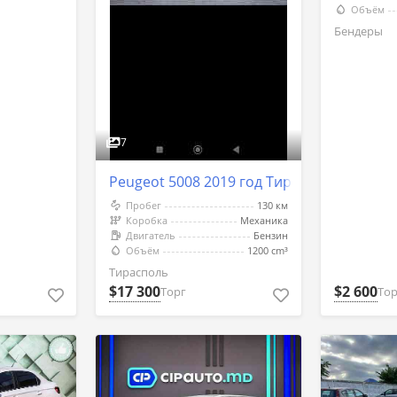
Объём
Бендеры
7
Peugeot 5008 2019 год Тирасполь
Пробег
130 км
Коробка
Механика
Двигатель
Бензин
Объём
1200 cm³
Тирасполь
$17 300
$2 600
Торг
Тор