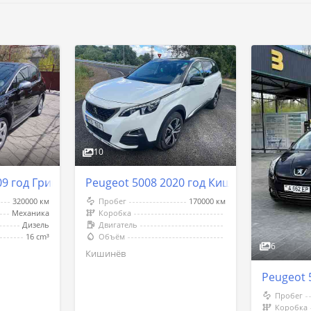
10
Peugeot 5008 2020 год Кишинёв
09 год Григориополь
Пробег
170000 км
320000 км
Коробка
Механика
Двигатель
Дизель
Объём
16 cm³
6
Кишинёв
Peugeot 
Пробег
Коробка