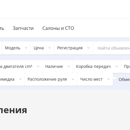
ть
Запчасти
Салоны и СТО
Модель
Цена
Регистрация
м двигателя cm³
Наличие
Коробка передач
Пр
имедиа
Расположение руля
Число мест
Обме
вления