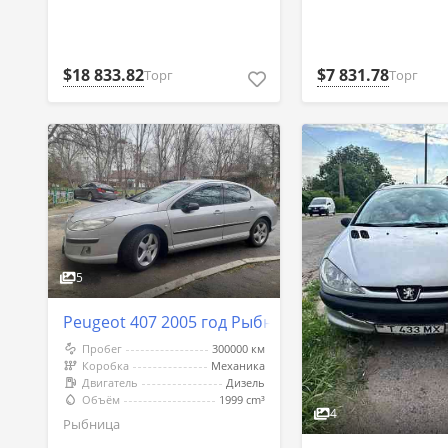
$18 833.82
$7 831.78
Торг
Торг
5
Peugeot 407 2005 год Рыбница
Пробег
300000 км
Коробка
Механика
Двигатель
Дизель
Объём
1999 cm³
4
Рыбница