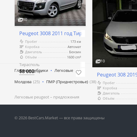
$9 119.19
Торг
10
Peugeot 3008 2011 год Тирасполь
Пробег
173 км
Коробка
Автомат
Двигатель
Бензин
Объём
1600 cm³
10
Тирасполь
Главные рубрики
Легковые
$8 000
Торг
Peugeot 308 201
Молдова
(25)
ПМР (Приднестровье)
(38)
Пробег
Коробка
Двигатель
Легковые
peugeot
– предложения
Объём
Кишинёв
$11 050.32
Торг
© 2026 BestCars.Market — все права защищены