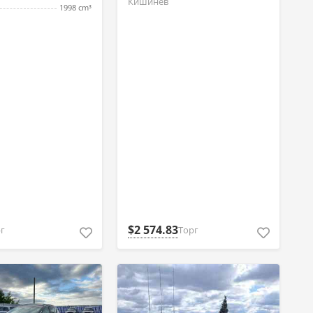
Кишинёв
1998 cm³
$2 574.83
г
Торг