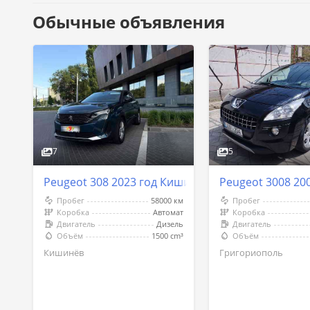
Обычные объявления
7
5
Peugeot 308 2023 год Кишинёв
Peugeot 3008 20
Пробег
58000 км
Пробег
Коробка
Автомат
Коробка
Двигатель
Дизель
Двигатель
Объём
1500 cm³
Объём
Кишинёв
Григориополь