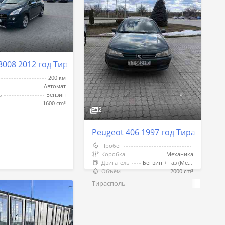
3008 2012 год Тирасполь
200 км
Автомат
ь
Бензин
1600 cm³
2
Peugeot 406 1997 год Тирасполь
Пробег
Коробка
Механика
Двигатель
Бензин + Газ (Метан)
Объём
2000 cm³
Тирасполь