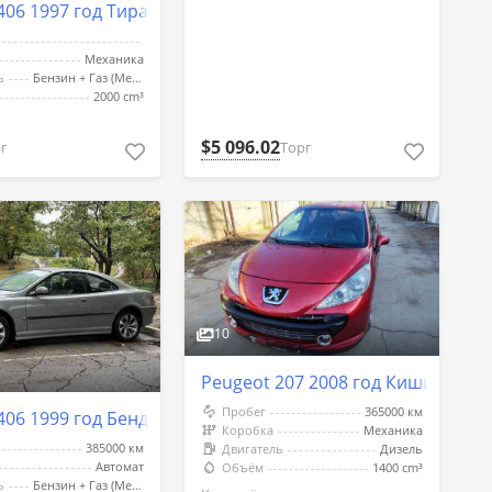
406 1997 год Тирасполь
Механика
ь
Бензин + Газ (Метан)
2000 cm³
$5 096.02
Торг
г
10
Peugeot 207 2008 год Кишинёв
Пробег
365000 км
406 1999 год Бендеры
Коробка
Механика
385000 км
Двигатель
Дизель
Автомат
Объём
1400 cm³
ь
Бензин + Газ (Метан)