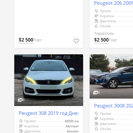
Peugeot 206 200
Пробег
Коробка
Двигатель
Объём
Тирасполь
$2 500
$2 500
Торг
Торг
6
6
Peugeot 3008 20
Peugeot 308 2019 год Днестровск
Пробег
Коробка
Пробег
68000 км
Двигатель
Коробка
Автомат
Объём
Двигатель
Бензин