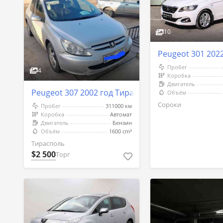
10
Peugeot 301 202
Пробег
4
Коробка
Двигатель
Peugeot 307 2002 год Тирасполь
Объём
Сороки
Пробег
311000 км
Коробка
Автомат
Двигатель
Бензин
Объём
1600 cm³
Тирасполь
$2 500
Торг