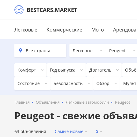
BESTCARS.MARKET
Легковые
Коммерческие
Мото
Арендова
Легковые
Peugeot
Комфорт
Год выпуска
Двигатель
Объё
Состояние
Безопасность
Обзор
Мульт
Главная
Объявления
Легковые автомобили
Peugeot
Peugeot - свежие объя
63 объявления
Самые новые
$