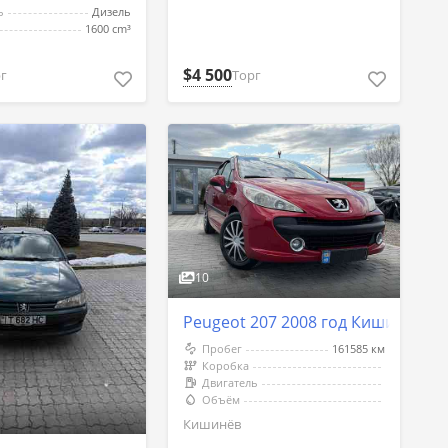
ь
Дизель
1600 cm³
$4 500
Торг
г
10
Peugeot 207 2008 год Кишинёв
Пробег
161585 км
Коробка
Двигатель
Объём
Кишинёв