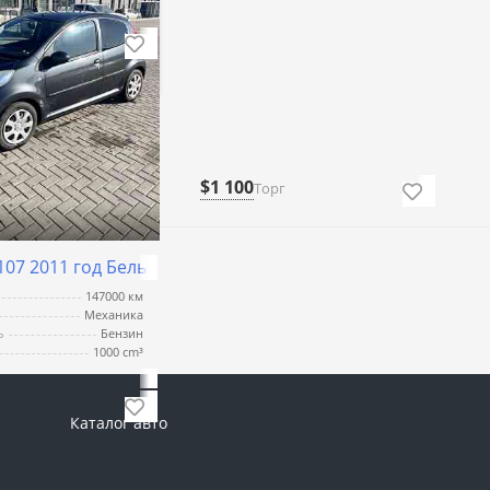
г
$1 100
Торг
107 2011 год Бельцы
147000 км
Механика
ь
Бензин
1000 cm³
2
Торг
Каталог авто