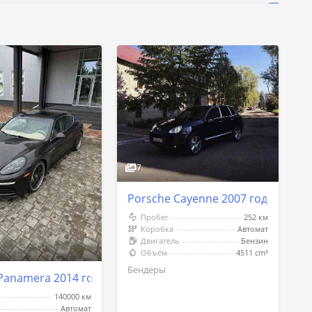
7
Porsche Cayenne 2007 год Бенде
Пробег
252 км
Коробка
Автомат
Двигатель
Бензин
Объём
4511 cm³
Бендеры
Panamera 2014 год Бендеры
140000 км
Автомат