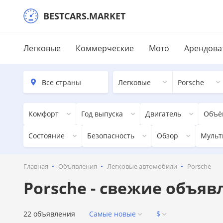
BESTCARS.MARKET
Легковые
Коммерческие
Мото
Арендова
Легковые
Porsche
Комфорт
Год выпуска
Двигатель
Объё
Состояние
Безопасность
Обзор
Мульт
Главная
Объявления
Легковые автомобили
Porsche
Porsche - свежие объяв
22 объявления
Самые новые
$