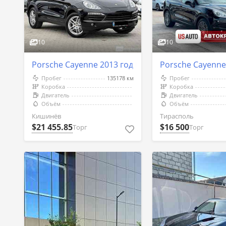
10
10
Porsche Cayenne 2013 год Кишинёв
Porsche Cayenne
Пробег
135178 км
Пробег
Коробка
Коробка
Двигатель
Двигатель
Объём
Объём
Кишинёв
Тирасполь
$21 455.85
$16 500
Торг
Торг