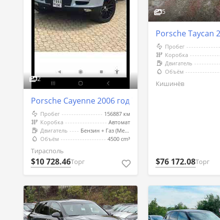
5
Porsche Taycan 
Пробег
Коробка
Двигатель
Объём
2
Кишинёв
Porsche Cayenne 2006 год Тирасполь
Пробег
156887 км
Коробка
Автомат
Двигатель
Бензин + Газ (Метан)
Объём
4500 cm³
Тирасполь
$10 728.46
$76 172.08
Торг
Торг