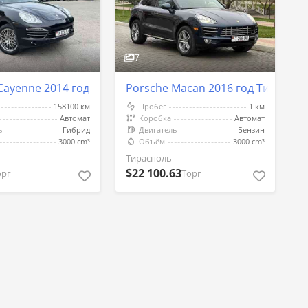
7
Cayenne 2014 год Бендеры
Porsche Macan 2016 год Тираспо
158100 км
Пробег
1 км
Автомат
Коробка
Автомат
ь
Гибрид
Двигатель
Бензин
3000 cm³
Объём
3000 cm³
Тирасполь
$22 100.63
орг
Торг