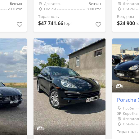
Бензин
Двигатель
Бензин
Двигател
2000 cm³
Объём
3000 cm³
Объём
Тирасполь
Бендеры
$47 741.66
$24 900
Торг
Т
8
Porsche 
Пробег
Коробка
Двигател
Объём
9
Тирасполь