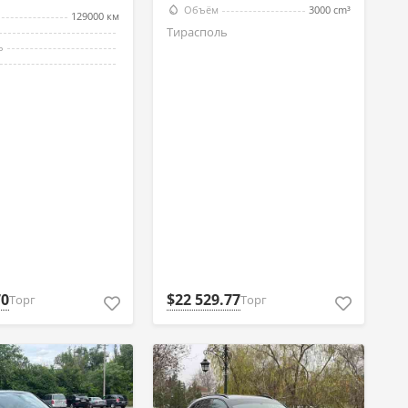
Объём
3000 cm³
129000 км
Тирасполь
ь
70
$22 529.77
Торг
Торг