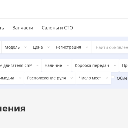
ть
Запчасти
Салоны и СТО
Модель
Цена
Регистрация
м двигателя cm³
Наличие
Коробка передач
Пр
имедиа
Расположение руля
Число мест
Обме
ления