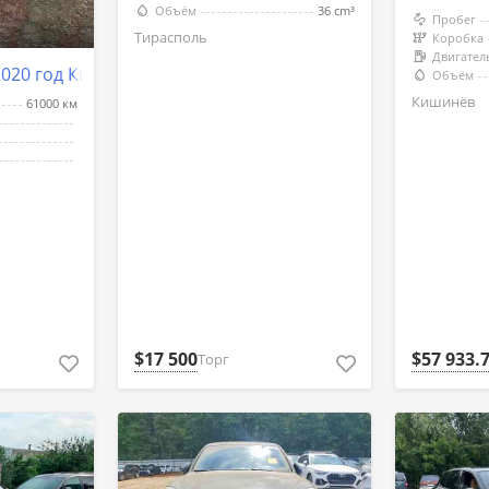
Объём
36 cm³
Пробег
Тирасполь
Коробка
Двигател
2020 год Кишинёв
Объём
Кишинёв
61000 км
$17 500
$57 933.
Торг