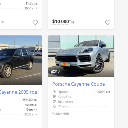
ь
Гибрид
3000 cm³
$10 000
Торг
орг
10
Porsche Cayenne Coupe
Cayenne 2005 год Тирасполь
Пробег
100000 км
Коробка
256000 км
Двигатель
Автомат
Объём
ь
Бензин
Кишинёв
3200 cm³