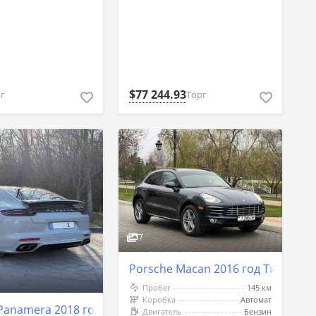
$77 244.93
г
Торг
7
Porsche Macan 2016 год Тираспо
Пробег
145 км
Коробка
Автомат
Panamera 2018 год Кишинёв
Двигатель
Бензин