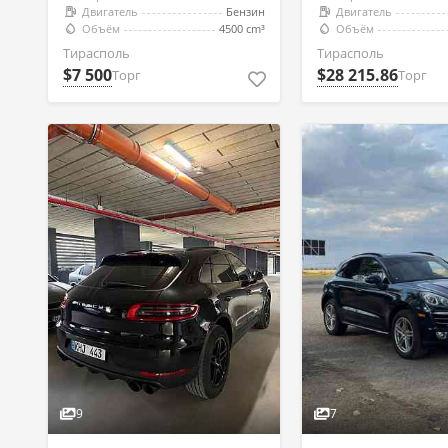
Двигатель
Бензин
Двигатель
Объём
4500 cm³
Объём
Тирасполь
Тирасполь
$7 500
$28 215.86
Торг
Торг
9
7