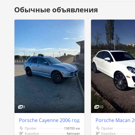
Обычные объявления
9
10
Porsche Cayenne 2006 год Тирасполь
Porsche Macan 2
Пробег
158700 км
Пробег
Коробка
Автомат
Коробка