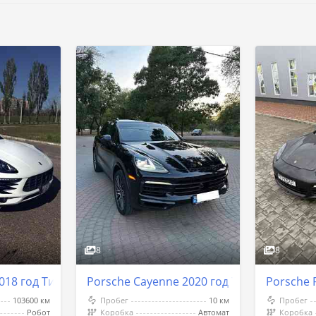
8
8
018 год Тирасполь
Porsche Cayenne 2020 год Тирасполь
Porsche 
103600 км
Пробег
10 км
Пробег
Робот
Коробка
Автомат
Коробка