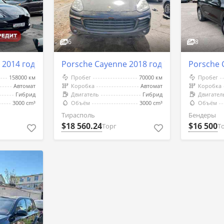
6
8
 2014 год Тирасполь
Porsche Cayenne 2018 год Тирасполь
Porsche 
158000 км
Пробег
70000 км
Пробег
Автомат
Коробка
Автомат
Коробка
Гибрид
Двигатель
Гибрид
Двигател
3000 cm³
Объём
3000 cm³
Объём
Тирасполь
Бендеры
$18 560.24
$16 500
Торг
Т