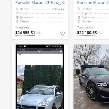
Porsche Macan 2016 год Кишинёв
Porsche Macan 2
Пробег
219562 км
Пробег
Коробка
Коробка
Двигатель
Двигатель
Объём
Объём
Кишинёв
Тирасполь
$24 555.31
$22 100.63
Торг
Торг