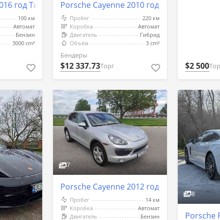
016 год Тирасполь
Porsche Cayenne 2010 год Бендеры
100 км
Пробег
220 км
Автомат
Коробка
Автомат
Бензин
Двигатель
Гибрид
3000 cm³
Объём
3 cm³
Бендеры
$2 500
$12 337.73
Тор
Торг
7
Porsche Cayenne 2012 год Тирасполь
8
Пробег
14 км
Коробка
Автомат
Porsche 
Двигатель
Бензин