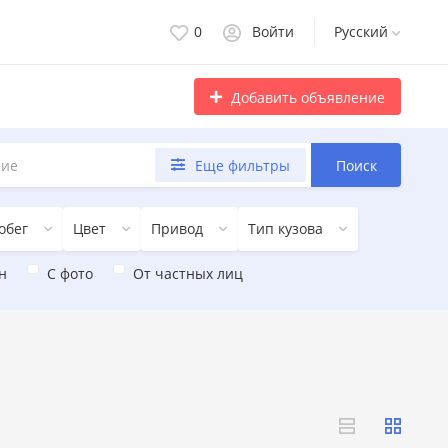
0
Войти
Русский
Добавить объявление
Еще фильтры
Поиск
обег
Цвет
Привод
Тип кузова
н
С фото
От частных лиц