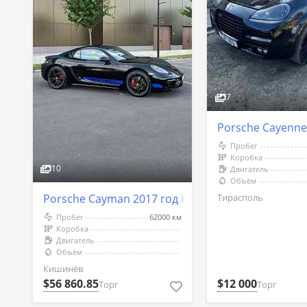
7
Porsche Cayenne
Пробег
Коробка
10
Двигатель
Объём
Тирасполь
Porsche Cayman 2017 год Кишинёв
Пробег
62000 км
Коробка
Двигатель
Объём
Кишинёв
$56 860.85
$12 000
Торг
Торг