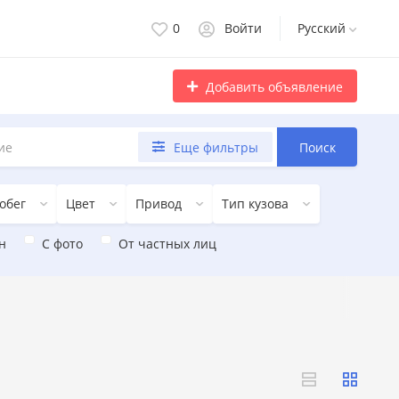
0
Войти
Русский
Добавить объявление
Еще фильтры
Поиск
обег
Цвет
Привод
Тип кузова
н
С фото
От частных лиц