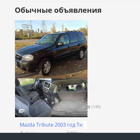
Обычные объявления
Главные рубрики
Легковые
Молдова
(15)
ПМР (Приднестровье)
(149)
1
Mazda Tribute 2003 год Тирасполь
Пробег
257000 км
Коробка
Механика