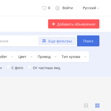
0
Войти
Русский
Добавить объявление
Еще фильтры
Поиск
обег
Цвет
Привод
Тип кузова
н
С фото
От частных лиц