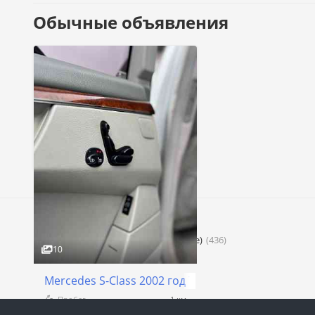
Обычные объявления
Главные рубрики
Легковые
Молдова
(63)
ПМР (Приднестровье)
(436)
10
Mercedes S-Class 2002 год Терновка
Пробег
1 км
Коробка
Автомат