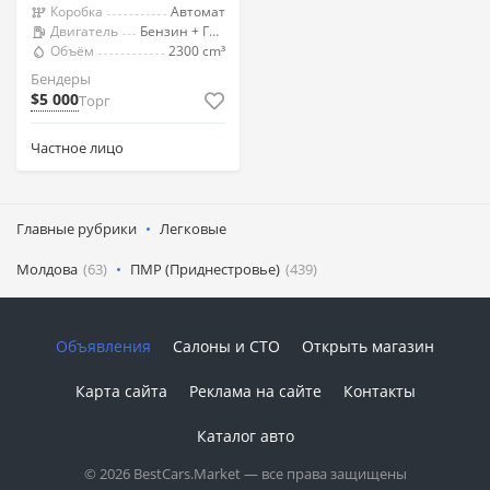
Коробка
Автомат
Двигатель
Бензин + Газ (Метан)
Объём
2300 cm³
Бендеры
$5 000
Торг
Частное лицо
Главные рубрики
Легковые
Молдова
(63)
ПМР (Приднестровье)
(439)
Объявления
Салоны и СТО
Открыть магазин
Карта сайта
Реклама на сайте
Контакты
Каталог авто
© 2026 BestCars.Market — все права защищены