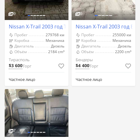
9
5
Nissan X-Trail 2003 год Тирасполь
Nissan X-Trail 2003 год Бе
Пробег
279768 км
Пробег
255000 км
Коробка
Механика
Коробка
Механика
Двигатель
Дизель
Двигатель
Дизель
Объём
2184 cm³
Объём
2200 cm³
Тирасполь
Бендеры
$3 600
$4 400
Торг
Торг
Частное лицо
Частное лицо
7