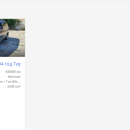
94 год Тирасполь
430000 км
Автомат
Бензин + Газ (Метан)
2438 cm³