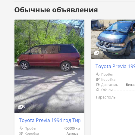
Обычные объявления
10
Toyota Previa 19
Пробег
Коробка
Двигатель
Объём
Тирасполь
5
Toyota Previa 1994 год Тирасполь
Пробег
400000 км
Коробка
Автомат