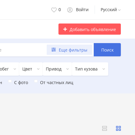
0
Войти
Русский
Добавить объявление
Еще фильтры
Поиск
обег
Цвет
Привод
Тип кузова
н
С фото
От частных лиц