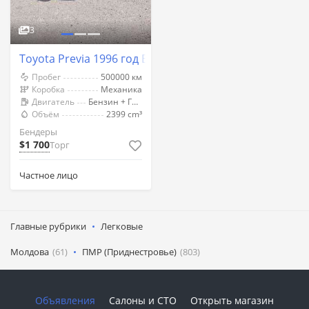
3
Toyota Previa 1996 год Бендеры
Пробег
500000 км
Коробка
Механика
Двигатель
Бензин + Газ (Метан)
Объём
2399 cm³
Бендеры
$1 700
Торг
Частное лицо
Главные рубрики
Легковые
Молдова
(61)
ПМР (Приднестровье)
(803)
Объявления
Салоны и СТО
Открыть магазин