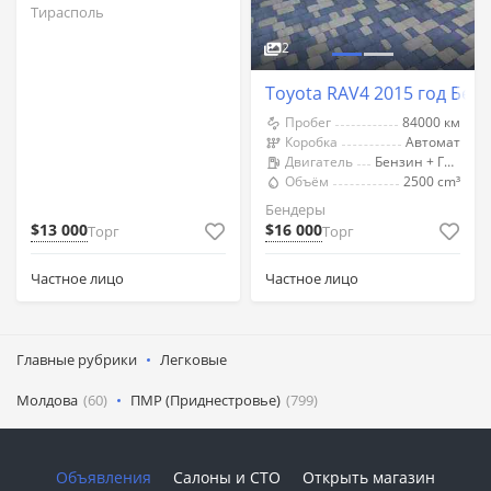
Тирасполь
2
Toyota RAV4 2015 год Бен
Пробег
84000 км
Коробка
Автомат
Двигатель
Бензин + Газ (Метан)
Объём
2500 cm³
Бендеры
$13 000
$16 000
Торг
Торг
Частное лицо
Частное лицо
Главные рубрики
Легковые
Молдова
(60)
ПМР (Приднестровье)
(799)
Объявления
Салоны и СТО
Открыть магазин