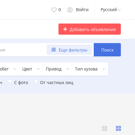
0
Войти
Русский
Добавить объявление
Еще фильтры
Поиск
обег
Цвет
Привод
Тип кузова
н
С фото
От частных лиц