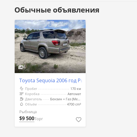
Обычные объявления
6
Toyota Sequoia 2006 год Рыбница
Пробег
170 км
Коробка
Автомат
Двигатель
Бензин + Газ (Метан)
Объём
4700 cm³
Рыбница
$9 500
Торг