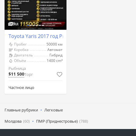
9
Toyota Yaris 2017 год Рыбница
Пробег
50000 км
Коробка
Автомат
Двигатель
Гибрид
Объём
1400 cm³
Рыбница
$11 500
Торг
Частное лицо
Главные рубрики
Легковые
Молдова
(60)
ПМР (Приднестровье)
(788)