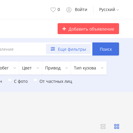
0
Войти
Русский
Добавить объявление
Еще фильтры
Поиск
обег
Цвет
Привод
Тип кузова
н
С фото
От частных лиц