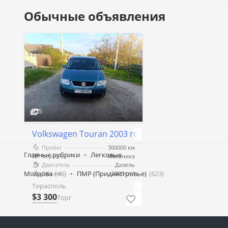
Обычные объявления
5
Volkswagen Touran 2003 год Тирасполь
Пробег
300000 км
Главные рубрики
Легковые
Коробка
Механика
Двигатель
Дизель
Молдова
(46)
ПМР (Приднестровье)
(623)
Объём
2000 cm³
Тирасполь
$3 300
Торг