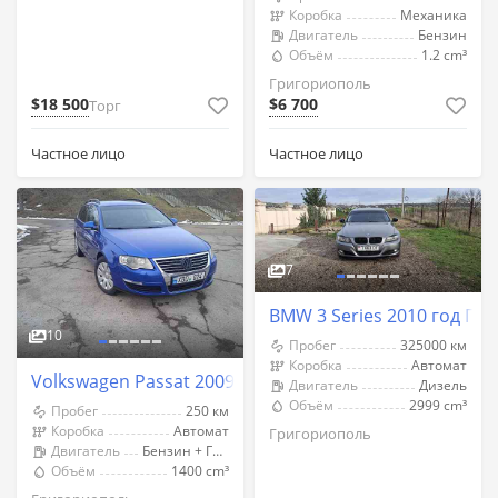
Коробка
Механика
Двигатель
Бензин
Объём
1.2 cm³
Григориополь
$18 500
$6 700
Торг
Частное лицо
Частное лицо
7
BMW 3 Series 2010 год Гр
10
Пробег
325000 км
Коробка
Автомат
Volkswagen Passat 2009 год Григориополь
Двигатель
Дизель
Объём
2999 cm³
Пробег
250 км
Коробка
Автомат
Григориополь
Двигатель
Бензин + Газ (Метан)
Объём
1400 cm³