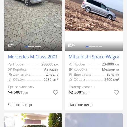
5
5
Mercedes M-Class 2001 год Григориополь
Mitsubishi Space Wagon 2
Пробег
280000 км
Пробег
234000 км
Коробка
Автомат
Коробка
Механика
Двигатель
Дизель
Двигатель
Бензин
Объём
2685 cm³
Объём
2400 cm³
Григориополь
Григориополь
$4 500
$2 300
Торг
Торг
Частное лицо
Частное лицо