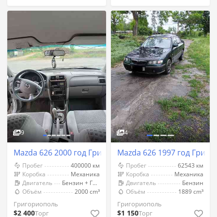
9
4
Mazda 626 2000 год Григориополь
Mazda 626 1997 год Григ
Пробег
400000 км
Пробег
62543 км
Коробка
Механика
Коробка
Механика
Двигатель
Бензин + Газ (Метан)
Двигатель
Бензин
Объём
2000 cm³
Объём
1889 cm³
Григориополь
Григориополь
$2 400
$1 150
Торг
Торг