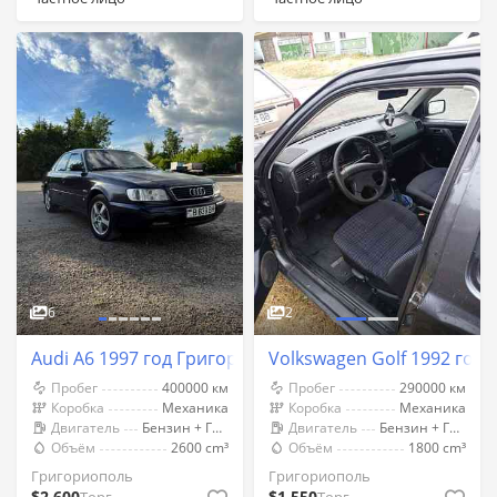
6
2
Audi A6 1997 год Григориополь
Volkswagen Golf 1992 год
Пробег
400000 км
Пробег
290000 км
Коробка
Механика
Коробка
Механика
Двигатель
Бензин + Газ (Метан)
Двигатель
Бензин + Газ (Метан)
Объём
2600 cm³
Объём
1800 cm³
Григориополь
Григориополь
$2 600
$1 550