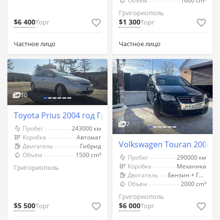
Объём
1600 cm³
Григориополь
$6 400
$1 300
Торг
Торг
Частное лицо
Частное лицо
10
Toyota Prius 2004 год Григориополь
7
Пробег
243000 км
Коробка
Автомат
Volkswagen Touran 2006 
Двигатель
Гибрид
Объём
1500 cm³
Пробег
290000 км
Коробка
Механика
Григориополь
Двигатель
Бензин + Газ (Метан)
Объём
2000 cm³
Григориополь
$5 500
$6 000
Торг
Торг