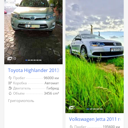
10
Toyota Highlander 2013 год Григориополь
Пробег
96000 км
Коробка
Автомат
Двигатель
Гибрид
Объём
3456 cm³
Григориополь
5
Volkswagen Jetta 2011 го
Пробег
195600 км