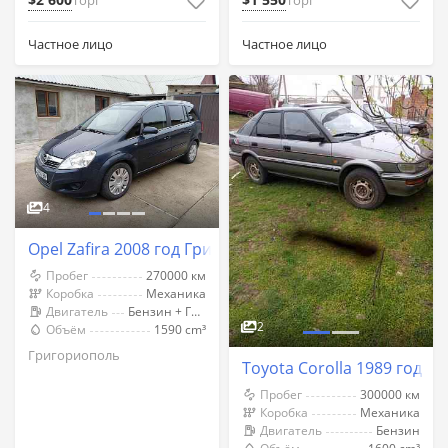
Торг
Торг
Частное лицо
Частное лицо
4
Opel Zafira 2008 год Григориополь
Пробег
270000 км
Коробка
Механика
Двигатель
Бензин + Газ (Метан)
2
Объём
1590 cm³
Григориополь
Toyota Corolla 1989 год 
Пробег
300000 км
Коробка
Механика
Двигатель
Бензин