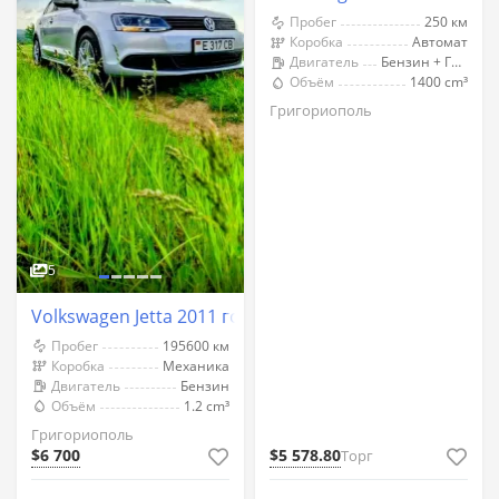
Пробег
250 км
Коробка
Автомат
Двигатель
Бензин + Газ (Метан)
Объём
1400 cm³
Григориополь
5
Volkswagen Jetta 2011 год Григориополь
Пробег
195600 км
Коробка
Механика
Двигатель
Бензин
Объём
1.2 cm³
Григориополь
$6 700
$5 578.80
Торг