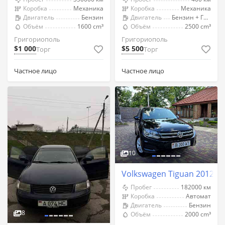
Коробка
Механика
Коробка
Механика
Двигатель
Бензин
Двигатель
Бензин + Газ (Метан)
Объём
1600 cm³
Объём
2500 cm³
Григориополь
Григориополь
$1 000
$5 500
Торг
Торг
Частное лицо
Частное лицо
10
Volkswagen Tiguan 2012 г
Пробег
182000 км
Коробка
Автомат
Двигатель
Бензин
8
Объём
2000 cm³