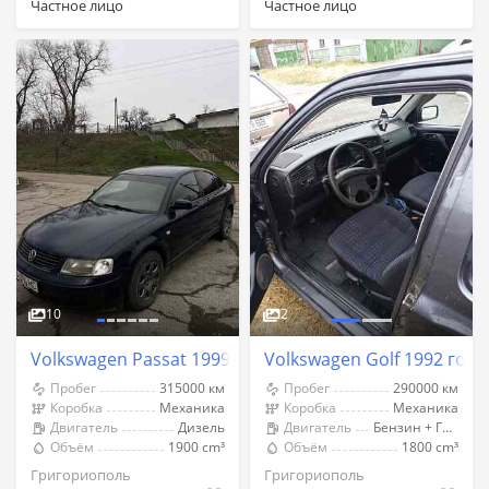
Частное лицо
Частное лицо
10
2
Volkswagen Passat 1999 год Григориополь
Volkswagen Golf 1992 год
Пробег
315000 км
Пробег
290000 км
Коробка
Механика
Коробка
Механика
Двигатель
Дизель
Двигатель
Бензин + Газ (Метан)
Объём
1900 cm³
Объём
1800 cm³
Григориополь
Григориополь