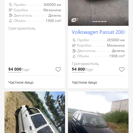
Пробег
300000 км
Коробка
Механика
Двигатель
Дизель
7
Объём
1900 cm³
Григориополь
Volkswagen Passat 2008 г
Пробег
265000 км
Коробка
Механика
Двигатель
Дизель
Объём
1968 cm³
Григориополь
$4 000
$4 800
Торг
Торг
Частное лицо
Частное лицо