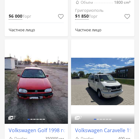
Объём
1800 cm³
Григориополь
$6 000
$1 850
Торг
Торг
Частное лицо
Частное лицо
7
7
Volkswagen Golf 1998 год Григориополь
Volkswagen Caravelle 199
Пробег
350000 км
Пробег
400 км