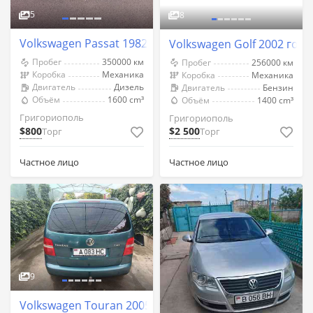
5
8
Volkswagen Passat 1982 год Григориополь
Volkswagen Golf 2002 год
Пробег
350000 км
Пробег
256000 км
Коробка
Механика
Коробка
Механика
Двигатель
Дизель
Двигатель
Бензин
Объём
1600 cm³
Объём
1400 cm³
Григориополь
Григориополь
$800
$2 500
Торг
Торг
Частное лицо
Частное лицо
9
Volkswagen Touran 2005 год Григориополь