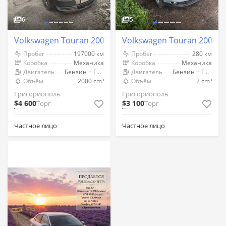
6
5
Volkswagen Touran 2007 год Григориополь
Volkswagen Touran 2006 
Пробег
197000 км
Пробег
280 км
Коробка
Механика
Коробка
Механика
Двигатель
Бензин + Газ (Метан)
Двигатель
Бензин + Газ (Метан)
Объём
2000 cm³
Объём
2 cm³
Григориополь
Григориополь
$4 600
$3 100
Торг
Торг
Частное лицо
Частное лицо