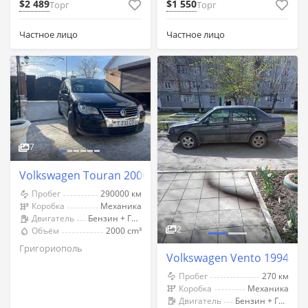
$2 489
$1 550
Торг
Торг
Частное лицо
Частное лицо
7
Volkswagen Touran 2006 год Григориополь
Пробег
290000 км
Коробка
Механика
Двигатель
Бензин + Газ (Метан)
2
Объём
2000 cm³
Григориополь
Volkswagen Vento 1994 го
Пробег
270 км
Коробка
Механика
Двигатель
Бензин + Газ (Метан)