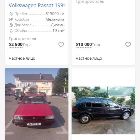
Григориополь
Volkswagen Passat 1999 год Григориополь
Пробег
315000 км
Коробка
Механика
Двигатель
Дизель
Объём
19 cm³
Григориополь
$2 500
$10 000
Торг
Торг
Частное лицо
Частное лицо