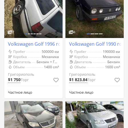
7
4
Volkswagen Golf 1996 год Григориополь
Volkswagen Golf 1990 год
Пробег
500000 км
Пробег
190000 км
Коробка
Механика
Коробка
Механика
Двигатель
Бензин + Газ (Метан)
Двигатель
Бензин
Объём
1400 cm³
Объём
1600 cm³
Григориополь
Григориополь
$1 750
$1 823.84
Торг
Торг
Частное лицо
Частное лицо