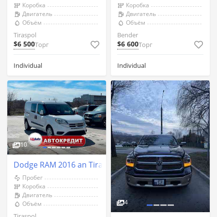
Коробка
Коробка
Двигатель
Двигатель
Объём
Объём
Tiraspol
Bender
$6 500
$6 600
Торг
Торг
Individual
Individual
10
Dodge RAM 2016 an Tiraspol
Пробег
Коробка
Двигатель
4
Объём
Tiraspol