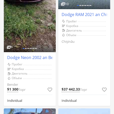
10
Dodge RAM 2021 an Chişin
Пробег
Коробка
Двигатель
Объём
Chişinău
8
Dodge Neon 2002 an Bender
Пробег
Коробка
Двигатель
Объём
Bender
$1 300
$37 442.33
Торг
Торг
Individual
Individual