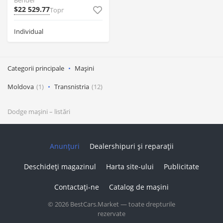
Bender
$22 529.77
Торг
Individual
Categorii principale
Mașini
Moldova
(1)
Transnistria
(12)
Dodge
mașini
– listări
Anunțuri
Dealershipuri și reparații
Deschideți magazinul
Harta site-ului
Publicitate
Contactați-ne
Catalog de mașini
© 2026 BestCars.Market — toate drepturile
rezervate