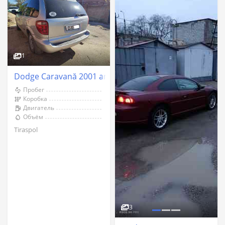
1
Dodge Caravană 2001 an Tiraspol
Пробег
Коробка
Двигатель
Объём
Tiraspol
3