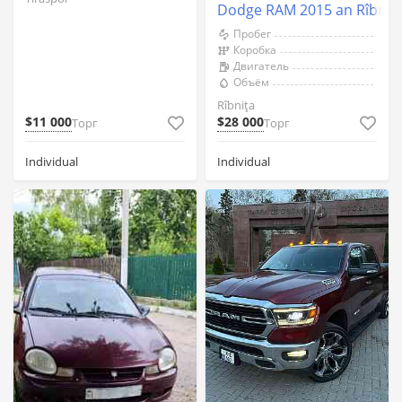
Dodge RAM 2015 an Rîbniț
Пробег
Коробка
Двигатель
Объём
Rîbnița
$11 000
$28 000
Торг
Торг
Individual
Individual