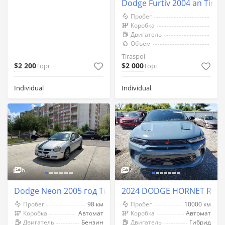
Dodge Furtiv 2004 an Tiras
Пробег
Коробка
Двигатель
Объём
Tiraspol
$2 200
$2 000
Торг
Торг
Individual
Individual
6
7
Dodge Neon 2005 год Тирасполь
2024 DODGE HORNET R
Пробег
98 км
Пробег
10000 км
Коробка
Автомат
Коробка
Автомат
Двигатель
Бензин
Двигатель
Гибрид