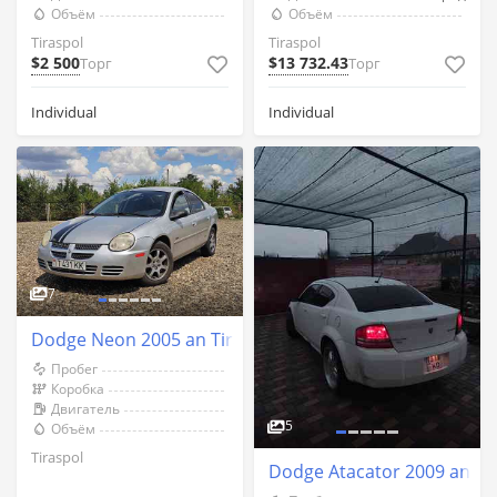
Объём
Объём
Tiraspol
Tiraspol
$2 500
$13 732.43
Торг
Торг
Individual
Individual
7
Dodge Neon 2005 an Tiraspol
Пробег
Коробка
Двигатель
5
Объём
Tiraspol
Dodge Atacator 2009 an Su