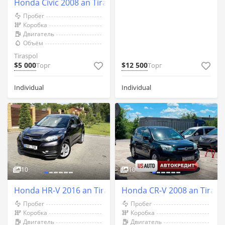
Honda Civic 2008 an Tiraspol
Пробег
Коробка
Двигатель
Объём
Tiraspol
$5 000
$12 500
Торг
Торг
Individual
Individual
10
10
Honda HR-V 2016 an Tiraspol
Honda CR-V 2008 an Tirasp
Пробег
Пробег
Коробка
Коробка
Двигатель
Двигатель