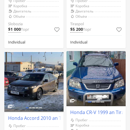
Пробег
Пробег
Коробка
Коробка
Двигатель
Двигатель
Объём
Объём
Slobozia
Tiraspol
$1 000
$5 200
Торг
Торг
Individual
Individual
4
5
Honda CR-V 1999 an Tirasp
Honda Accord 2010 an Tiraspol
Пробег
Коробка
Пробег