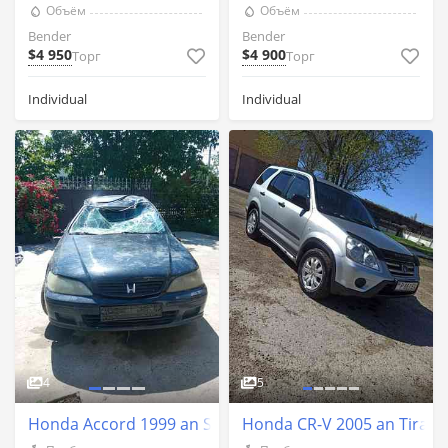
Объём
Объём
Bender
Bender
$4 950
$4 900
Торг
Торг
Individual
Individual
4
5
Honda Accord 1999 an Slobozia
Honda CR-V 2005 an Tirasp