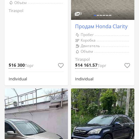
Объём
Tiraspol
9
Продам Honda Clarity
Пробег
Коробка
Двигатель
Объём
Tiraspol
$16 300
$14 161.57
Торг
Торг
Individual
Individual