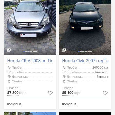
10
7
Honda CR-V 2008 an Tiraspol
Honda Civic 2007 год Тира
Пробег
Пробег
260000 км
Коробка
Коробка
Автомат
Двигатель
Двигатель
Бензин
Объём
Объём
Tiraspol
Tiraspol
$7 800
$5 100
Торг
Торг
Individual
Individual