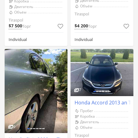
Двигатель
Коробка
Объём
Двигатель
Объём
Tiraspol
Tiraspol
$7 500
$4 200
Торг
Торг
Individual
Individual
7
Honda Accord 2013 an Tira
Пробег
Коробка
Двигатель
9
Объём
Tiraspol