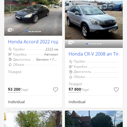
5
Honda Accord 2022 год Тирасполь
8
Пробег
2222 км
Honda CR-V 2008 an Tirasp
Коробка
Автомат
Двигатель
Бензин + Газ (Метан)
Пробег
Объём
Коробка
Tiraspol
Двигатель
Объём
Tiraspol
$3 200
$7 800
Торг
Торг
Individual
Individual