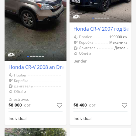
6
Honda CR-V 2007 год Бен
Пробег
199000 км
Коробка
Механика
Двигатель
Дизель
Объём
6
Bender
Honda CR-V 2008 an Dnestrovsc
Пробег
Коробка
Двигатель
Объём
Dnestrovsc
$8 000
$8 400
Торг
Торг
Individual
Individual