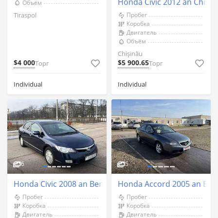
Honda Civic 2012 an Chişin
Объём
Tiraspol
Пробег
Коробка
Двигатель
Объём
Chişinău
$4 000
$5 900.65
Торг
Торг
Individual
Individual
6
5
Honda Civic 2008 an Bender
Honda Accord 2005 an Ben
Пробег
Пробег
Коробка
Коробка
Двигатель
Двигатель