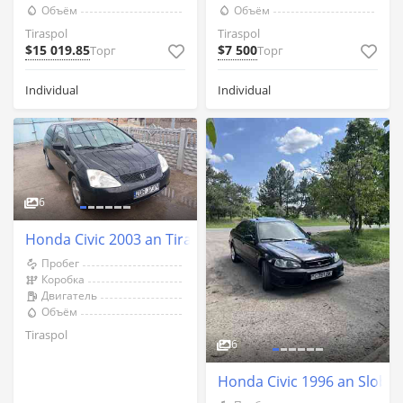
Объём
Объём
Tiraspol
Tiraspol
$15 019.85
$7 500
Торг
Торг
Individual
Individual
6
Honda Civic 2003 an Tiraspol
Пробег
Коробка
Двигатель
Объём
Tiraspol
6
Honda Civic 1996 an Sloboz