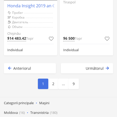
Tiraspol
Honda Insight 2019 an Chişinău
Пробег
Коробка
Двигатель
Объём
Chişinău
$14 483.42
$6 500
Торг
Торг
Individual
Individual
Anteriorul
Următorul
1
2
...
9
Categorii principale
Mașini
Moldova
(16)
Transnistria
(180)