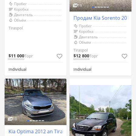
Пробег
10
Коробка
Двигатель
Продам Kia Sorento 2016г.
Объём
Пробег
Tiraspol
Коробка
Двигатель
Объём
Tiraspol
$11 000
$12 800
Торг
Торг
Individual
Individual
10
Kia Optima 2012 an Tiraspol