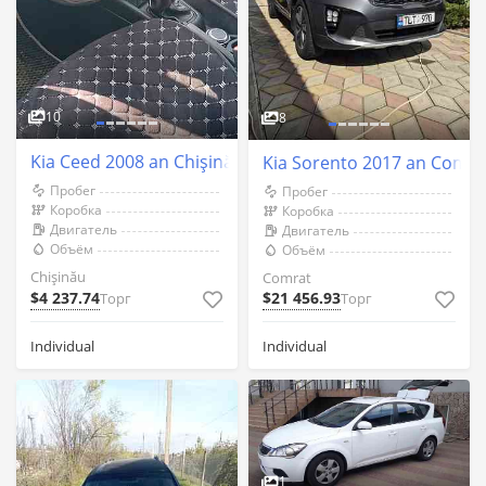
10
8
Kia Ceed 2008 an Chişinău
Kia Sorento 2017 an Comra
Пробег
Пробег
Коробка
Коробка
Двигатель
Двигатель
Объём
Объём
Chişinău
Comrat
$4 237.74
$21 456.93
Торг
Торг
Individual
Individual
1