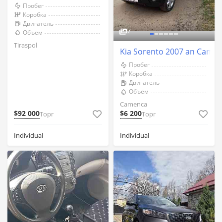
Пробег
Коробка
Двигатель
7
Объём
Tiraspol
Kia Sorento 2007 an Came
Пробег
Коробка
Двигатель
Объём
Camenca
$92 000
$6 200
Торг
Торг
Individual
Individual