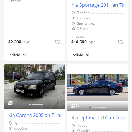
Tiraspol
Kia Sportage 2011 an Tiras
Пробег
Коробка
Двигатель
Объём
Tiraspol
$2 200
$10 500
Торг
Торг
Individual
Individual
6
10
Kia Carens 2005 an Tiraspol
Kia Optima 2014 an Tiraspo
Пробег
Пробег
Коробка
Коробка