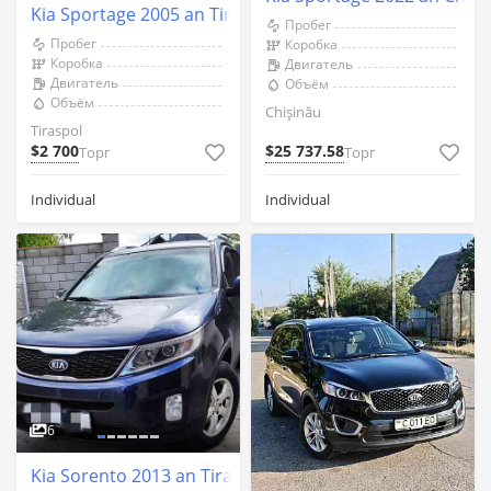
Kia Sportage 2005 an Tiraspol
Пробег
Пробег
Коробка
Коробка
Двигатель
Двигатель
Объём
Объём
Chişinău
Tiraspol
$2 700
$25 737.58
Торг
Торг
Individual
Individual
6
Kia Sorento 2013 an Tiraspol