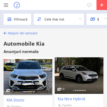
Filtrează
Mașini de vanzare
Automobile Kia
Anunțuri normale
10
10
Kia Niro Hybrid
KIA Stonic
Пробег
Пробег