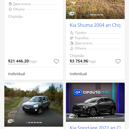
Двигатель
Объём
5
Chişinău
Kia Shuma 2004 an Chişină
Пробег
Коробка
Двигатель
Объём
Chişinău
$21 446.20
$3 754.96
Торг
Торг
Individual
Individual
10
6
Kia Sportage 2022 an Chişi