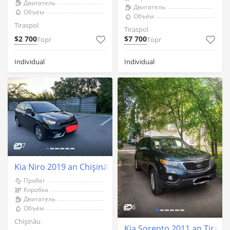
Двигатель
Двигатель
Объём
Объём
Tiraspol
Tiraspol
$2 700
$7 700
Торг
Торг
Individual
Individual
7
Kia Niro 2019 an Chişinău
Пробег
Коробка
Двигатель
6
Объём
Chişinău
Kia Sorento 2011 an Tirasp