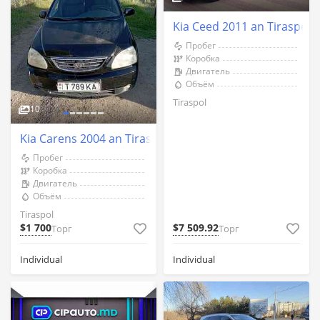
Kia Ceed 2011 an Tiraspol
Пробег
Коробка
Двигатель
Объём
Tiraspol
10
Kia Carens 2004 an Tiraspol
Пробег
Коробка
Двигатель
Объём
Tiraspol
$1 700
$7 509.92
Торг
Торг
Individual
Individual