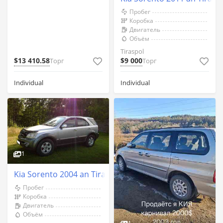
Пробег
Коробка
Двигатель
Объём
Tiraspol
$13 410.58
$9 000
Торг
Торг
Individual
Individual
1
Kia Sorento 2004 an Tiraspol
Пробег
Коробка
Двигатель
Объём