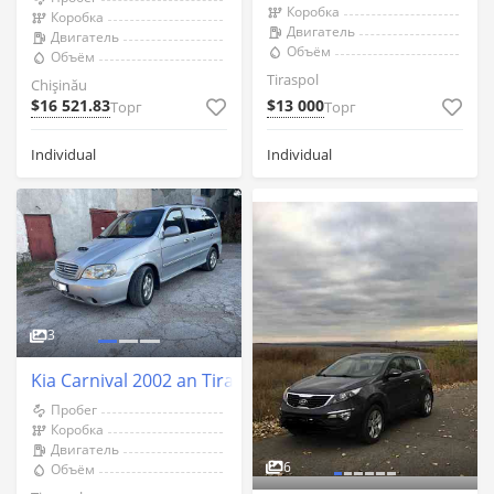
Коробка
Коробка
Двигатель
Двигатель
Объём
Объём
Tiraspol
Chişinău
$16 521.83
$13 000
Торг
Торг
Individual
Individual
3
Kia Carnival 2002 an Tiraspol
Пробег
Коробка
Двигатель
6
Объём