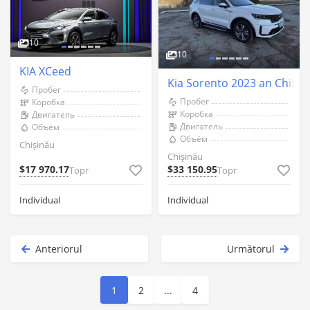
10
10
KIA XCeed
Kia Sorento 2023 an Chişin
Пробег
Пробег
Коробка
Коробка
Двигатель
Двигатель
Объём
Объём
Chişinău
Chişinău
$17 970.17
$33 150.95
Торг
Торг
Individual
Individual
Anteriorul
Următorul
1
2
...
4