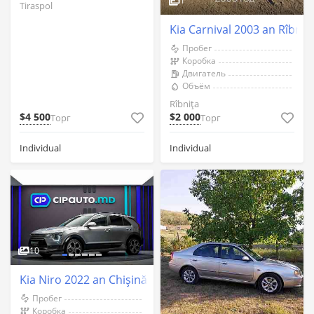
1
Tiraspol
Kia Carnival 2003 an Rîbniț
Пробег
Коробка
Двигатель
Объём
Rîbnița
$4 500
$2 000
Торг
Торг
Individual
Individual
10
Kia Niro 2022 an Chişinău
Пробег
Коробка