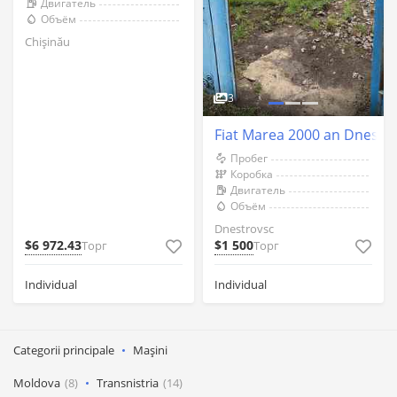
Двигатель
Объём
Chişinău
3
Fiat Marea 2000 an Dnestr
Пробег
Коробка
Двигатель
Объём
Dnestrovsc
$6 972.43
$1 500
Торг
Торг
Individual
Individual
Categorii principale
Mașini
Moldova
(8)
Transnistria
(14)