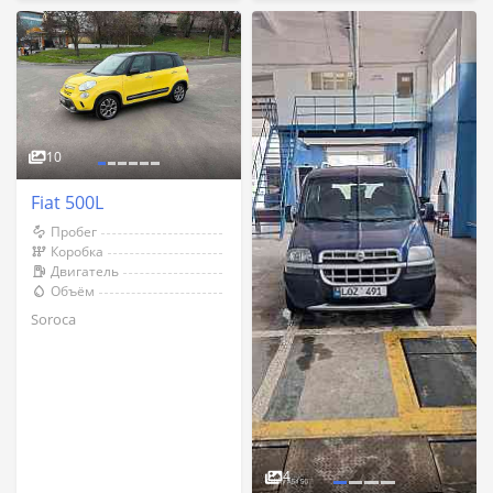
10
Fiat 500L
Пробег
Коробка
Двигатель
Объём
Soroca
4