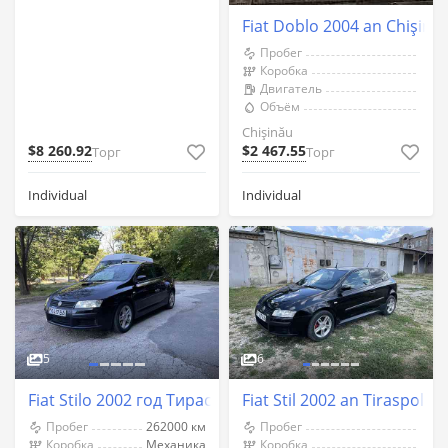
Fiat Doblo 2004 an Chişină
Пробег
Коробка
Двигатель
Объём
Chişinău
$8 260.92
$2 467.55
Торг
Торг
Individual
Individual
5
6
Fiat Stilo 2002 год Тирасполь
Fiat Stil 2002 an Tiraspol
Пробег
262000 км
Пробег
Коробка
Механика
Коробка