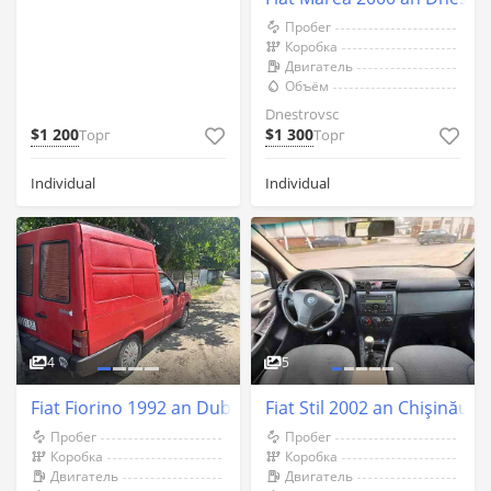
Пробег
Коробка
Двигатель
Объём
Dnestrovsc
$1 200
$1 300
Торг
Торг
Individual
Individual
4
5
Fiat Fiorino 1992 an Dubăsari
Fiat Stil 2002 an Chişinău
Пробег
Пробег
Коробка
Коробка
Двигатель
Двигатель