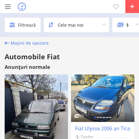
Filtrează
Mașini de vanzare
Automobile Fiat
Anunțuri normale
10
Fiat Ulysse 2006 an Tiraspo
Пробег