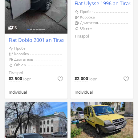
Fiat Ulysse 1996 an Tiraspo
Пробег
Коробка
Двигатель
10
Объём
Tiraspol
Fiat Doblo 2001 an Tiraspol
Пробег
Коробка
Двигатель
Объём
Tiraspol
$2 500
$2 000
Торг
Торг
Individual
Individual