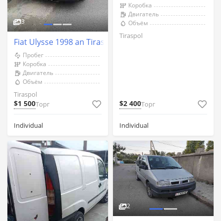
Коробка
Двигатель
3
Объём
Tiraspol
Fiat Ulysse 1998 an Tiraspol
Пробег
Коробка
Двигатель
Объём
Tiraspol
$1 500
$2 400
Торг
Торг
Individual
Individual
2