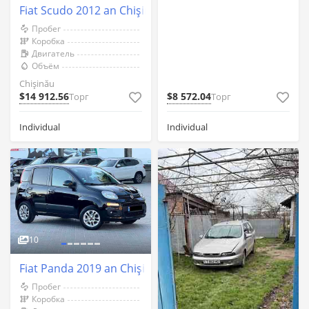
Fiat Scudo 2012 an Chişinău
Пробег
Коробка
Двигатель
Объём
Chişinău
$14 912.56
$8 572.04
Торг
Торг
Individual
Individual
10
Fiat Panda 2019 an Chişinău
Пробег
Коробка