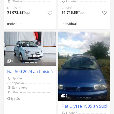
Объём
Объём
Dubăsari
Chişinău
$1 072.85
$1 716.55
Торг
Торг
Individual
Individual
8
Fiat 500 2024 an Chişinău
Пробег
Коробка
Двигатель
Объём
5
Chişinău
Fiat Ulysse 1995 an Sucleia
Пробег