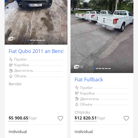
9
Fiat Qubo 2011 an Bender
Пробег
Коробка
10
Двигатель
Объём
Fiat Fullback
Bender
Пробег
Коробка
Двигатель
Объём
Chişinău
$5 900.65
$12 820.51
Торг
Торг
Individual
Individual