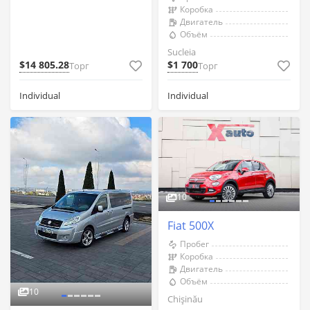
Коробка
Двигатель
Объём
Sucleia
$14 805.28
$1 700
Торг
Торг
Individual
Individual
10
Fiat 500X
Пробег
Коробка
Двигатель
Объём
10
Chişinău