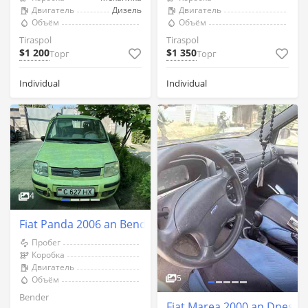
Двигатель
Дизель
Двигатель
Объём
Объём
Tiraspol
Tiraspol
$1 200
$1 350
Торг
Торг
Individual
Individual
4
Fiat Panda 2006 an Bender
Пробег
Коробка
Двигатель
5
Объём
Bender
Fiat Marea 2000 an Dnestr