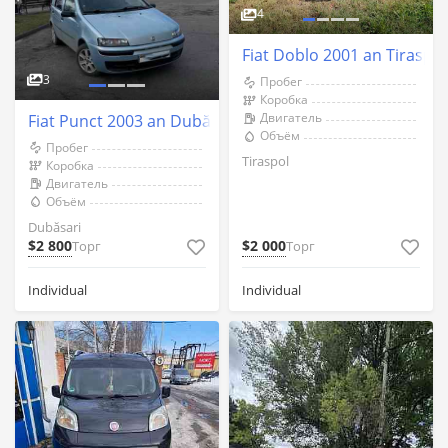
4
Fiat Doblo 2001 an Tiraspol
3
Пробег
Коробка
Двигатель
Fiat Punct 2003 an Dubăsari
Объём
Пробег
Tiraspol
Коробка
Двигатель
Объём
Dubăsari
$2 800
$2 000
Торг
Торг
Individual
Individual