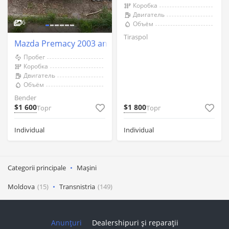
Коробка
Двигатель
6
Объём
Tiraspol
Mazda Premacy 2003 an Bender
Пробег
Коробка
Двигатель
Объём
Bender
$1 600
$1 800
Торг
Торг
Individual
Individual
Categorii principale
Mașini
Moldova
(15)
Transnistria
(149)
Anunțuri
Dealershipuri și reparații