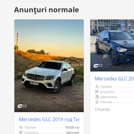
Anunțuri normale
10
Mercedes GLC 20
Пробег
Коробка
Двигатель
Объём
10
Chişinău
Mercedes GLC 2019 год Тирасполь
Пробег
95000 км
Коробка
Автомат