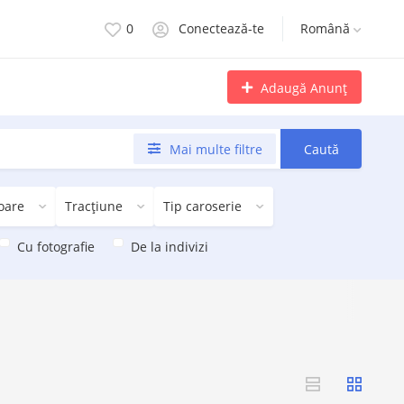
0
Conectează-te
Română
Adaugă Anunț
Mai multe filtre
Caută
oare
Tracțiune
Tip caroserie
Cu fotografie
De la indivizi