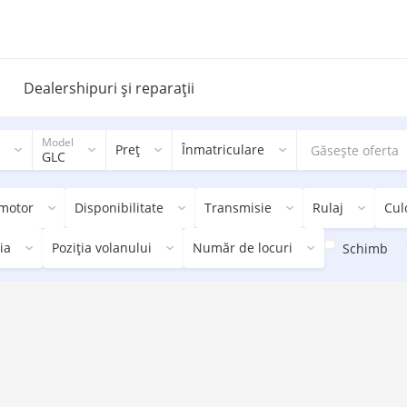
Dealershipuri și reparații
Model
Preț
Înmatriculare
GLC
 motor
Disponibilitate
Transmisie
Rulaj
Cul
ia
Poziția volanului
Număr de locuri
Schimb