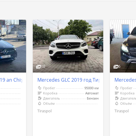
10
6
19 an Chişinău
Mercedes GLC 2019 год Тирасполь
Mercedes
Пробег
95000 км
Пробег
Коробка
Автомат
Коробка
Двигатель
Бензин
Двигател
Объём
Объём
Tiraspol
Tiraspol