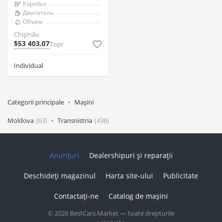
Коробка
Двигатель
Объём
Chişinău
$53 403.07
Торг
Individual
Categorii principale
Mașini
Moldova
(63)
Transnistria
(436)
Anunțuri
Dealershipuri și reparații
Deschideți magazinul
Harta site-ului
Publicitate
Contactați-ne
Catalog de mașini
© 2026 BestCars.Market — toate drepturile