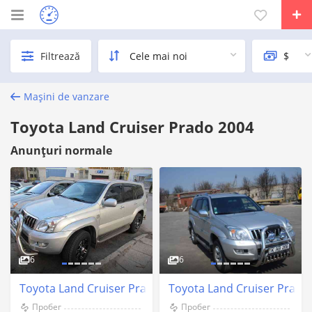
Filtrează
Mașini de vanzare
Toyota Land Cruiser Prado 2004
Anunțuri normale
6
6
Toyota Land Cruiser Prado 2004 an Chişinău
Toyota Land Cruiser Prado
Пробег
Пробег